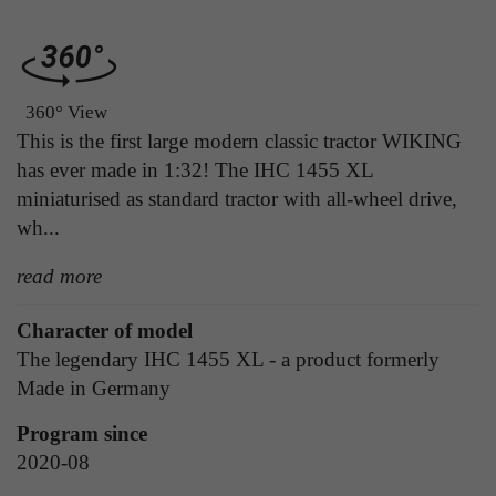
Laufzeit
Ende der Sitzung
Anbieter
Google Analytics
Dieser Cookie teilt der Webseite mit, ob ein
Laufzeit
24 Stunden
Zweck
Besucher im Typo3-Backend angemeldet ist und
360° View
die Rechte besitzt diese zu verwalten.
Enthält eine zufallsgenerierte User-ID. Anhand
This is the first large modern classic tractor WIKING
dieser ID kann Google Analytics
has ever made in 1:32! The IHC 1455 XL
Zweck
wiederkehrende User auf dieser Website
miniaturised as standard tractor with all-wheel drive,
wiedererkennen und die Daten von früheren
Name
cookie_optin
wh...
Besuchen zusammenführen.
Anbieter
Sgalinski
read more
Laufzeit
1 Monat
Name
gat_gtag_UA
Character of model
The legendary IHC 1455 XL - a product formerly
Speichert den Zustimmungsstatus des Benutzers
Anbieter
Google Analytics
Zweck
Made in Germany
für Cookies auf der aktuellen Domäne.
Laufzeit
1 Minute
Program since
2020-08
Bestimmte Daten werden nur maximal einmal
pro Minute an Google Analytics gesendet.