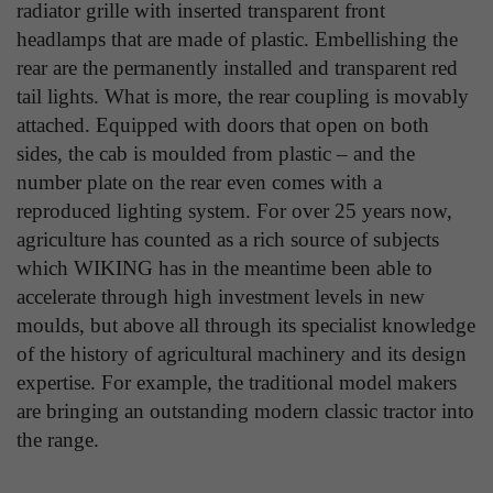
Laufzeit
1 Tag
radiator grille with inserted transparent front
die Benutzer-ID als verschlüsselten Wert (sog.
headlamps that are made of plastic. Embellishing the
"hash-Wert") zum entsprechenden
Zweck
Aktiviert die Anzeige von Bannern
rear are the permanently installed and transparent red
Datenbankeintrag des Nutzers.
tail lights. What is more, the rear coupling is movably
attached. Equipped with doors that open on both
Name
_ga
sides, the cab is moulded from plastic – and the
Name
PHPSESSID
number plate on the rear even comes with a
Anbieter
Google Analytics
reproduced lighting system. For over 25 years now,
Anbieter
TYPO3
agriculture has counted as a rich source of subjects
Laufzeit
1 Jahr
Laufzeit
Ende der Sitzung
which WIKING has in the meantime been able to
Enthält eine zufallsgenerierte User-ID. Anhand
accelerate through high investment levels in new
PHPs Standard Sitzungs Identifikation (nur für
dieser ID kann Google Analytics
Zweck
moulds, but above all through its specialist knowledge
Administratoren relevant).
Zweck
wiederkehrende User auf dieser Website
of the history of agricultural machinery and its design
wiedererkennen und die Daten von früheren
expertise. For example, the traditional model makers
Besuchen zusammenführen.
are bringing an outstanding modern classic tractor into
Name
be_typo_user
the range.
Anbieter
TYPO3
Name
_gid