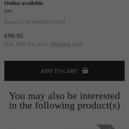
Zweck
Online available
Solange es gesetzt ist, werden bestimmte
yes
Datenübertragungen unterbunden.
Product EAN 4006190778527
€99.95
Incl. 19% Tax
,
excl.
Shipping Cost
ADD TO CART
You may also be interested
in the following product(s)