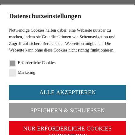
0
Datenschutzeinstellungen
Notwendige Cookies helfen dabei, eine Webseite nutzbar zu
machen, indem sie Grundfunktionen wie Seitennavigation und
Zugriff auf sichere Bereiche der Webseite ermöglichen. Die
Webseite kann ohne diese Cookies nicht richtig funktionieren.
1:160
Erforderliche Cookies
Fire service DL 30
Marketing
turntable ladder (Magirus)
ALLE AKZEPTIEREN
Order number 096203
SPEICHERN & SCHLIESSEN
NUR ERFORDERLICHE COOKIES