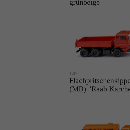
grünbeige
1:87
Flachpritschenkipp
(MB) "Raab Karch