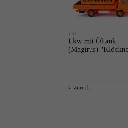
1:87
Lkw mit Öltank
(Magirus) "Klöckne
Zurück