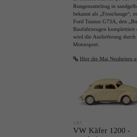
Rungensattelzug in sandgel
bekannt als „Froschauge“, e
Ford Taunus G73A, den „Buc
Baufahrzeugen komplettiert 
wird die Auslieferung dur
Motorsport.
Hier die Mai Neuheiten a
1:87
VW Käfer 1200 -