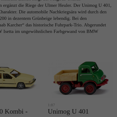
n ergänzt die Riege der Ulmer Heuler. Der Unimog U 401,
 Charakter. Die automobile Nachkriegsära wird durch den
00 in dezentem Grünbeige lebendig. Bei den
aab Karcher“ das historische Fuhrpark-Trio. Abgerundet
BMW Isetta im ungewöhnlichen Farbgewand von BMW
1:87
0 Kombi -
Unimog U 401