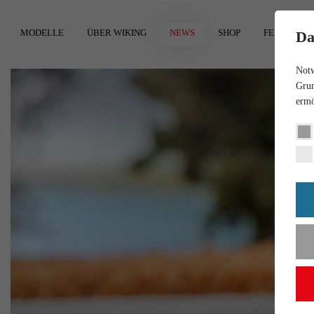
MODELLE
ÜBER WIKING
NEWS
SHOP
FEEDBACK
Da
Notw
Grun
ermö