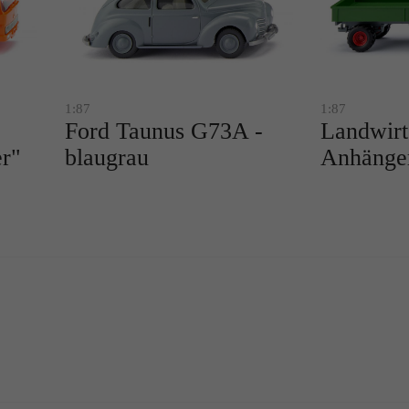
1:87
1:87
Ford Taunus G73A -
Landwirt
r"
blaugrau
Anhänge