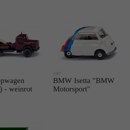
r
1:87
ppwagen
BMW Isetta "BMW
) - weinrot
Motorsport"
te