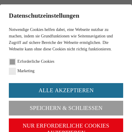
0
Datenschutzeinstellungen
Notwendige Cookies helfen dabei, eine Webseite nutzbar zu
machen, indem sie Grundfunktionen wie Seitennavigation und
Zugriff auf sichere Bereiche der Webseite ermöglichen. Die
Webseite kann ohne diese Cookies nicht richtig funktionieren.
1:87
Erforderliche Cookies
Audi 100 - verkehrsrot mit
Marketing
schwarzem Dach
ALLE AKZEPTIEREN
Artikel-Nr. 012049
SPEICHERN & SCHLIESSEN
NUR ERFORDERLICHE COOKIES