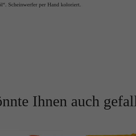
“. Scheinwerfer per Hand koloriert.
Name
PHPSESSID
Name
_ga
Anbieter
TYPO3
Anbieter
Google Analytics
Laufzeit
Ende der Sitzung
Laufzeit
1 Jahr
PHPs Standard Sitzungs Identifikation (nur für Administratoren
Zweck
relevant).
Enthält eine zufallsgenerierte User-ID. Anhand dieser ID kann
Google Analytics wiederkehrende User auf dieser Website
Zweck
wiedererkennen und die Daten von früheren Besuchen
zusammenführen.
Name
be_typo_user
Anbieter
TYPO3
nnte Ihnen auch gefal
Name
_gid
Laufzeit
Ende der Sitzung
Anbieter
Google Analytics
Dieser Cookie teilt der Webseite mit, ob ein Besucher im Typo3-
Zweck
Backend angemeldet ist und die Rechte besitzt diese zu verwalten.
Laufzeit
24 Stunden