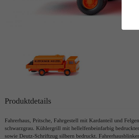
E
Es
Da
Co
M
Ma
Ab
Be
si
Co
Produktdetails
Fahrerhaus, Pritsche, Fahrgestell mit Kardanteil und Felge
schwarzgrau. Kühlergrill mit hellelfenbeinfarbig bedruckt
sowie Deutz-Schriftzug silbern bedruckt. Fahrerhausblinke