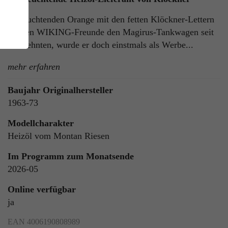
Im leuchtenden Orange mit den fetten Klöckner-Lettern
kennen WIKING-Freunde den Magirus-Tankwagen seit
Jahrzehnten, wurde er doch einstmals als Werbe...
mehr erfahren
Baujahr Originalhersteller
1963-73
ie
n
Modellcharakter
Heizöl vom Montan Riesen
Im Programm zum Monatsende
2026-05
ls
Online verfügbar
ja
EAN 4006190808989