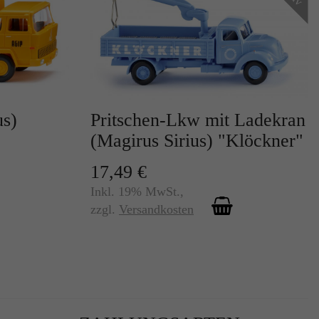
s)
Pritschen-Lkw mit Ladekran
r
(Magirus Sirius) "Klöckner"
17,49 €
Inkl. 19% MwSt.
,
zzgl.
Versandkosten
te