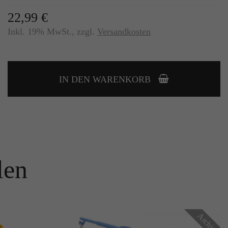
22,99 €
Inkl. 19% MwSt.
,
zzgl.
Versandkosten
IN DEN WARENKORB
len
Archiv