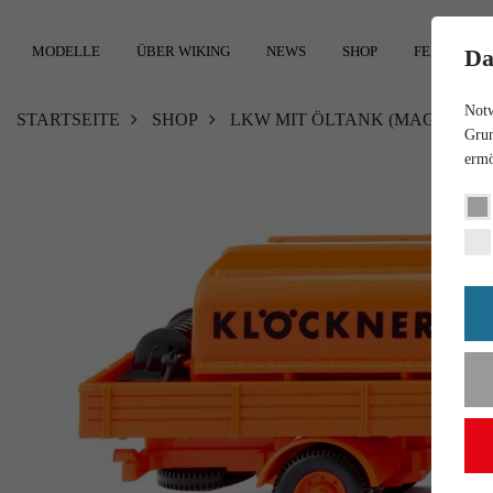
MODELLE
ÜBER WIKING
NEWS
SHOP
FEEDBACK
Da
Notw
STARTSEITE
SHOP
LKW MIT ÖLTANK (MAGIRUS)
Grun
ermö