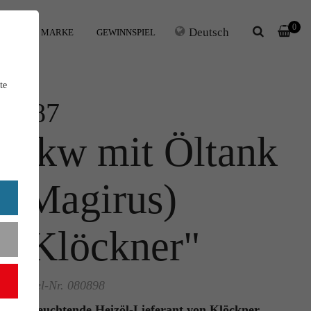
0
Deutsch
IHRE MARKE
GEWINNSPIEL
te
1:87
Lkw mit Öltank
(Magirus)
"Klöckner"
Artikel-Nr. 080898
Der leuchtende Heizöl-Lieferant von Klöckner