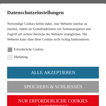
0
Datenschutzeinstellungen
Notwendige Cookies helfen dabei, eine Webseite nutzbar zu
machen, indem sie Grundfunktionen wie Seitennavigation und
Zugriff auf sichere Bereiche der Webseite ermöglichen. Die
Webseite kann ohne diese Cookies nicht richtig funktionieren.
1:160
Erforderliche Cookies
Zwei Pkw und ein
Marketing
Kastenwagen
ALLE AKZEPTIEREN
Artikel-Nr. 091504
SPEICHERN & SCHLIESSEN
NUR ERFORDERLICHE COOKIES