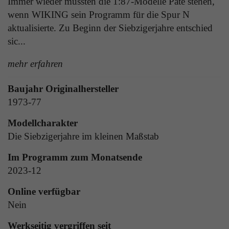
Immer wieder mussten die 1:87-Modelle Pate stehen,
Laufzeit
1 Tag
die Benutzer-ID als verschlüsselten Wert (sog.
wenn WIKING sein Programm für die Spur N
"hash-Wert") zum entsprechenden
Zweck
Aktiviert die Anzeige von Bannern
aktualisierte. Zu Beginn der Siebzigerjahre entschied
Datenbankeintrag des Nutzers.
sic...
mehr erfahren
Name
_ga
Name
PHPSESSID
Baujahr Originalhersteller
Anbieter
Google Analytics
Anbieter
TYPO3
1973-77
Laufzeit
1 Jahr
Laufzeit
Ende der Sitzung
Modellcharakter
Enthält eine zufallsgenerierte User-ID. Anhand
Die Siebzigerjahre im kleinen Maßstab
PHPs Standard Sitzungs Identifikation (nur für
dieser ID kann Google Analytics
Zweck
Administratoren relevant).
Im Programm zum Monatsende
Zweck
wiederkehrende User auf dieser Website
wiedererkennen und die Daten von früheren
2023-12
Besuchen zusammenführen.
Online verfügbar
Name
be_typo_user
Nein
Anbieter
TYPO3
Name
_gid
Werkseitig vergriffen seit