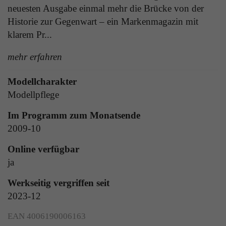
Laufzeit
1 Tag
neuesten Ausgabe einmal mehr die Brücke von der
die Benutzer-ID als verschlüsselten Wert (sog.
Historie zur Gegenwart – ein Markenmagazin mit
"hash-Wert") zum entsprechenden
Zweck
Aktiviert die Anzeige von Bannern
Datenbankeintrag des Nutzers.
klarem Pr...
mehr erfahren
Name
_ga
Name
PHPSESSID
Modellcharakter
Anbieter
Google Analytics
Modellpflege
Anbieter
TYPO3
Laufzeit
1 Jahr
Im Programm zum Monatsende
Laufzeit
Ende der Sitzung
2009-10
Enthält eine zufallsgenerierte User-ID. Anhand
PHPs Standard Sitzungs Identifikation (nur für
dieser ID kann Google Analytics
Zweck
Online verfügbar
Administratoren relevant).
Zweck
wiederkehrende User auf dieser Website
ja
wiedererkennen und die Daten von früheren
Besuchen zusammenführen.
Werkseitig vergriffen seit
2023-12
Name
be_typo_user
EAN 4006190006163
Anbieter
TYPO3
Name
_gid