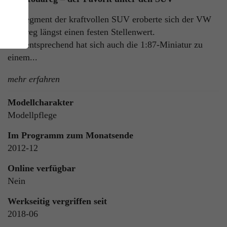
Im Segment der kraftvollen SUV eroberte sich der VW
Touareg längst einen festen Stellenwert.
Dementsprechend hat sich auch die 1:87-Miniatur zu
einem...
mehr erfahren
Modellcharakter
ie
Modellpflege
n
Im Programm zum Monatsende
2012-12
Online verfügbar
ls
Nein
Werkseitig vergriffen seit
2018-06