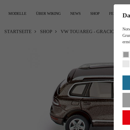
MODELLE
ÜBER WIKING
NEWS
SHOP
FEEDBACK
Da
Notw
STARTSEITE
SHOP
VW TOUAREG - GRACIOSA BR
Grun
ermö