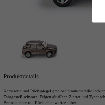
E
Es
Da
Co
M
Ma
Ab
Be
si
Co
Produktdetails
Karosserie und Rückspiegel graciosa braun-metallic lackier
Fahrgestell schwarz, Felgen alusilber. Zierrat und Typenschr
Bremsleuchte rot, Rückscheinwerfer silber.