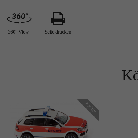
360° View
Seite drucken
Kö
Archiv