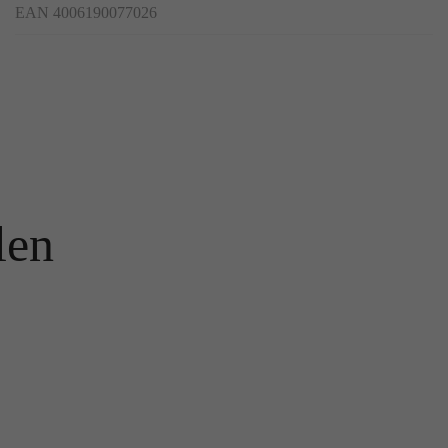
EAN 4006190077026
len