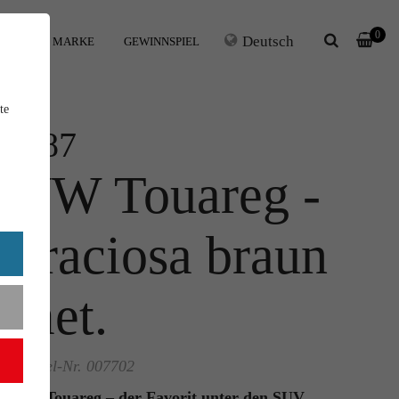
0
Deutsch
IHRE MARKE
GEWINNSPIEL
te
1:87
VW Touareg -
graciosa braun
met.
Artikel-Nr. 007702
VW Touareg – der Favorit unter den SUV