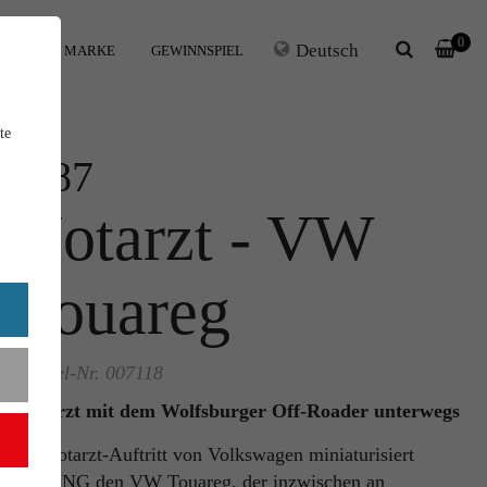
0
Deutsch
IHRE MARKE
GEWINNSPIEL
te
1:87
Notarzt - VW
Touareg
Artikel-Nr. 007118
Notarzt mit dem Wolfsburger Off-Roader unterwegs
Im Notarzt-Auftritt von Volkswagen miniaturisiert
WIKING den VW Touareg, der inzwischen an