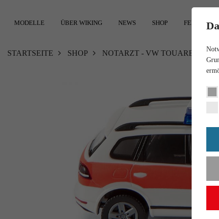
MODELLE
ÜBER WIKING
NEWS
SHOP
FEEDBACK
Da
Notw
STARTSEITE
SHOP
NOTARZT - VW TOUAREG
Grun
ermö