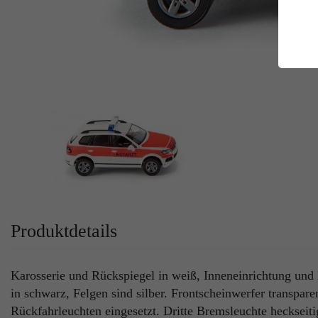
E
Es
Da
Co
M
Ma
Ab
Be
si
Co
Produktdetails
Karosserie und Rückspiegel in weiß, Inneneinrichtung und 
in schwarz, Felgen sind silber. Frontscheinwerfer transpare
Rückfahrleuchten eingesetzt. Dritte Bremsleuchte heckseitig