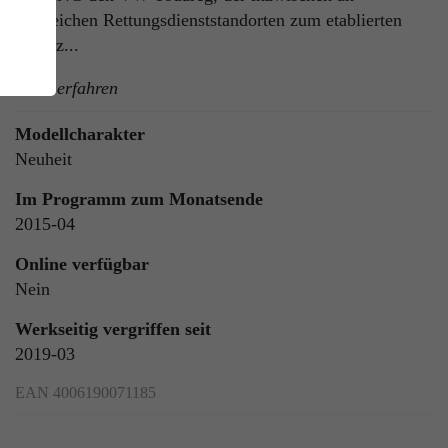
zahlreichen Rettungsdienststandorten zum etablierten
Notarz...
mehr erfahren
Modellcharakter
Neuheit
Im Programm zum Monatsende
ie
2015-04
n
Online verfügbar
Nein
Werkseitig vergriffen seit
ls
2019-03
EAN 4006190071185