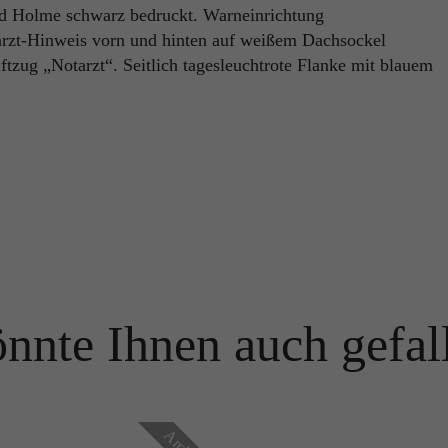
d Holme schwarz bedruckt. Warneinrichtung
Name
PHPSESSID
arzt-Hinweis vorn und hinten auf weißem Dachsockel
Name
_ga
ftzug „Notarzt“. Seitlich tagesleuchtrote Flanke mit blauem
Anbieter
TYPO3
Anbieter
Google Analytics
Laufzeit
Ende der Sitzung
Laufzeit
1 Jahr
PHPs Standard Sitzungs Identifikation (nur für Administratoren
Zweck
relevant).
Enthält eine zufallsgenerierte User-ID. Anhand dieser ID kann
Google Analytics wiederkehrende User auf dieser Website
Zweck
wiedererkennen und die Daten von früheren Besuchen
zusammenführen.
Name
be_typo_user
Anbieter
TYPO3
nnte Ihnen auch gefal
Name
_gid
Laufzeit
Ende der Sitzung
Anbieter
Google Analytics
Dieser Cookie teilt der Webseite mit, ob ein Besucher im Typo3-
Zweck
Backend angemeldet ist und die Rechte besitzt diese zu verwalten.
Laufzeit
24 Stunden
Archiv