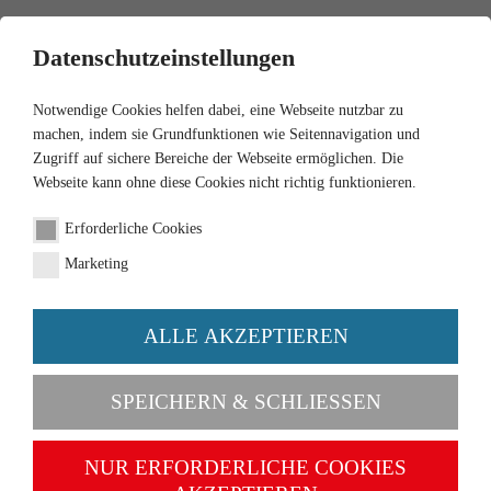
0
Datenschutzeinstellungen
Notwendige Cookies helfen dabei, eine Webseite nutzbar zu
machen, indem sie Grundfunktionen wie Seitennavigation und
Zugriff auf sichere Bereiche der Webseite ermöglichen. Die
Webseite kann ohne diese Cookies nicht richtig funktionieren.
1:87
Erforderliche Cookies
VW T2 Kastenwagen mit
Marketing
Anhänger "Pülleken"
ALLE AKZEPTIEREN
Artikel-Nr. 030005
SPEICHERN & SCHLIESSEN
NUR ERFORDERLICHE COOKIES