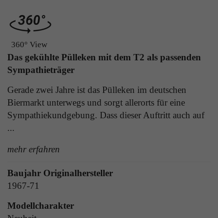
Laufzeit
1 Tag
die Benutzer-ID als verschlüsselten Wert (sog.
"hash-Wert") zum entsprechenden
Zweck
Aktiviert die Anzeige von Bannern
Datenbankeintrag des Nutzers.
360° View
Das gekühlte Pülleken mit dem T2 als passenden
Name
_ga
Sympathieträger
Name
PHPSESSID
Anbieter
Google Analytics
Gerade zwei Jahre ist das Pülleken im deutschen
Anbieter
TYPO3
Biermarkt unterwegs und sorgt allerorts für eine
Laufzeit
1 Jahr
Sympathiekundgebung. Dass dieser Auftritt auch auf
Laufzeit
Ende der Sitzung
...
Enthält eine zufallsgenerierte User-ID. Anhand
PHPs Standard Sitzungs Identifikation (nur für
dieser ID kann Google Analytics
Zweck
Administratoren relevant).
mehr erfahren
Zweck
wiederkehrende User auf dieser Website
wiedererkennen und die Daten von früheren
Besuchen zusammenführen.
Baujahr Originalhersteller
1967-71
Name
be_typo_user
Modellcharakter
Anbieter
TYPO3
Name
_gid