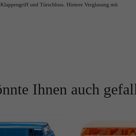
 Klappengriff und Türschloss. Hintere Verglasung mit
Name
PHPSESSID
Name
_ga
Anbieter
TYPO3
Anbieter
Google Analytics
Laufzeit
Ende der Sitzung
Laufzeit
1 Jahr
PHPs Standard Sitzungs Identifikation (nur für Administratoren
Zweck
relevant).
Enthält eine zufallsgenerierte User-ID. Anhand dieser ID kann
Google Analytics wiederkehrende User auf dieser Website
Zweck
wiedererkennen und die Daten von früheren Besuchen
zusammenführen.
Name
be_typo_user
nnte Ihnen auch gefal
Anbieter
TYPO3
Name
_gid
Laufzeit
Ende der Sitzung
Anbieter
Google Analytics
Dieser Cookie teilt der Webseite mit, ob ein Besucher im Typo3-
Zweck
Backend angemeldet ist und die Rechte besitzt diese zu verwalten.
Laufzeit
24 Stunden