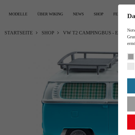
MODELLE
ÜBER WIKING
NEWS
SHOP
FEEDBACK
Da
Notw
STARTSEITE
SHOP
VW T2 CAMPINGBUS - EISBLAU
Grun
ermö