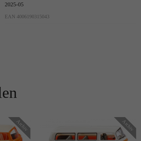
2025-05
EAN 4006190315043
len
Archiv
Archiv