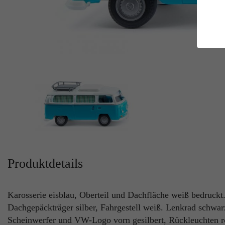
E
Es
Da
Co
M
Ma
Ab
Be
si
Co
Produktdetails
Karosserie eisblau, Oberteil und Dachfläche weiß bedruck
Dachgepäckträger silber, Fahrgestell weiß. Lenkrad schwarz
Scheinwerfer und VW-Logo vorn gesilbert, Rückleuchten rot