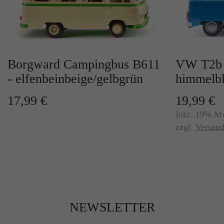
Borgward Campingbus B611
VW T2b 
- elfenbeinbeige/gelbgrün
himmelb
17,99 €
19,99 €
Inkl. 19% M
zzgl.
Versand
NEWSLETTER