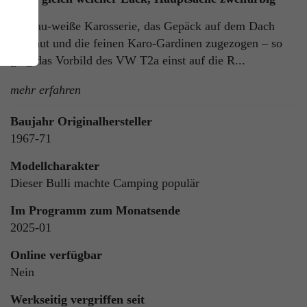
Eisblau-weiße Karosserie, das Gepäck auf dem Dach
verstaut und die feinen Karo-Gardinen zugezogen – so
ging das Vorbild des VW T2a einst auf die R...
mehr erfahren
Baujahr Originalhersteller
1967-71
ie
n
Modellcharakter
Dieser Bulli machte Camping populär
Im Programm zum Monatsende
2025-01
ls
Online verfügbar
Nein
Werkseitig vergriffen seit