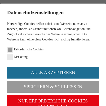
0
Datenschutzeinstellungen
Notwendige Cookies helfen dabei, eine Webseite nutzbar zu
machen, indem sie Grundfunktionen wie Seitennavigation und
Zugriff auf sichere Bereiche der Webseite ermöglichen. Die
Webseite kann ohne diese Cookies nicht richtig funktionieren.
1:87
Erforderliche Cookies
VW T1 (Typ 2)
Marketing
Kastenwagen "Liebherr"
ALLE AKZEPTIEREN
Artikel-Nr. 078819
SPEICHERN & SCHLIESSEN
NUR ERFORDERLICHE COOKIES