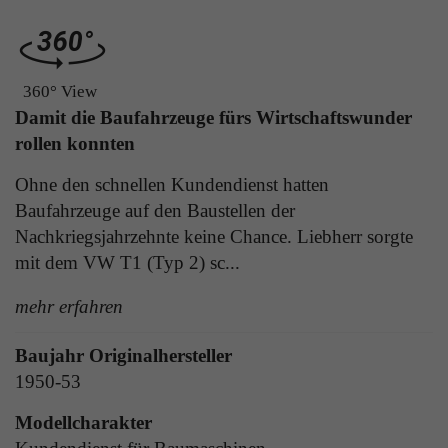
Laufzeit
1 Tag
die Benutzer-ID als verschlüsselten Wert (sog.
"hash-Wert") zum entsprechenden
Zweck
Aktiviert die Anzeige von Bannern
Datenbankeintrag des Nutzers.
360° View
Damit die Baufahrzeuge fürs Wirtschaftswunder
Name
_ga
rollen konnten
Name
PHPSESSID
Anbieter
Google Analytics
Ohne den schnellen Kundendienst hatten
Anbieter
TYPO3
Baufahrzeuge auf den Baustellen der
Laufzeit
1 Jahr
Nachkriegsjahrzehnte keine Chance. Liebherr sorgte
Laufzeit
Ende der Sitzung
mit dem VW T1 (Typ 2) sc...
Enthält eine zufallsgenerierte User-ID. Anhand
PHPs Standard Sitzungs Identifikation (nur für
dieser ID kann Google Analytics
Zweck
Administratoren relevant).
mehr erfahren
Zweck
wiederkehrende User auf dieser Website
wiedererkennen und die Daten von früheren
Besuchen zusammenführen.
Baujahr Originalhersteller
1950-53
Name
be_typo_user
Modellcharakter
Anbieter
TYPO3
Name
_gid