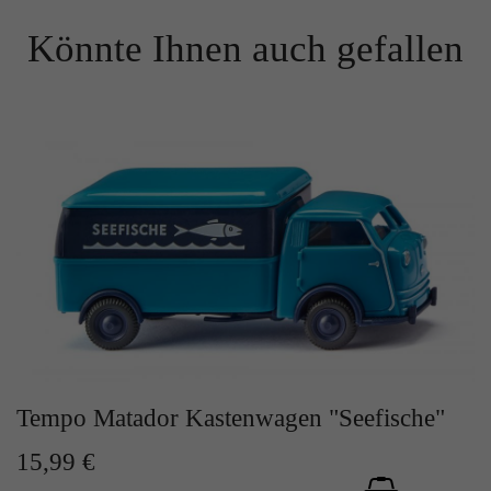
Zweck
Solange es gesetzt ist, werden bestimmte
Könnte Ihnen auch gefallen
Datenübertragungen unterbunden.
Tempo Matador Kastenwagen "Seefische"
15,99 €