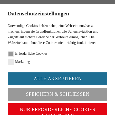
0
Datenschutzeinstellungen
Notwendige Cookies helfen dabei, eine Webseite nutzbar zu
machen, indem sie Grundfunktionen wie Seitennavigation und
Zugriff auf sichere Bereiche der Webseite ermöglichen. Die
Webseite kann ohne diese Cookies nicht richtig funktionieren.
1:87
Erforderliche Cookies
Tempo Matador
Marketing
Hochpritsche "Transit
Transport Flensburg"
ALLE AKZEPTIEREN
Artikel-Nr. 033509
SPEICHERN & SCHLIESSEN
NUR ERFORDERLICHE COOKIES