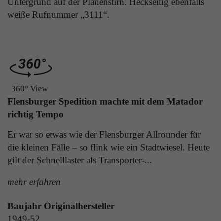
Untergrund auf der Planenstirn. Heckseitig ebenfalls
Laufzeit
1 Tag
die Benutzer-ID als verschlüsselten Wert (sog.
weiße Rufnummer „3111“.
"hash-Wert") zum entsprechenden
Zweck
Aktiviert die Anzeige von Bannern
Datenbankeintrag des Nutzers.
Name
_ga
Name
PHPSESSID
Anbieter
Google Analytics
360° View
Anbieter
TYPO3
Flensburger Spedition machte mit dem Matador
Laufzeit
1 Jahr
richtig Tempo
Laufzeit
Ende der Sitzung
Enthält eine zufallsgenerierte User-ID. Anhand
Er war so etwas wie der Flensburger Allrounder für
PHPs Standard Sitzungs Identifikation (nur für
dieser ID kann Google Analytics
Zweck
die kleinen Fälle – so flink wie ein Stadtwiesel. Heute
Administratoren relevant).
Zweck
wiederkehrende User auf dieser Website
gilt der Schnelllaster als Transporter-...
wiedererkennen und die Daten von früheren
Besuchen zusammenführen.
mehr erfahren
Name
be_typo_user
Baujahr Originalhersteller
Anbieter
TYPO3
Name
_gid
1949-52