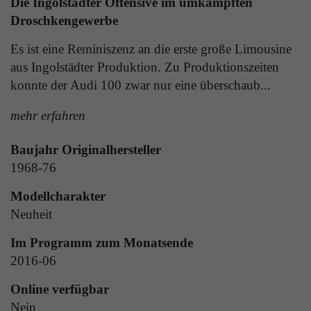
Die Ingolstädter Offensive im umkämpften
Laufzeit
1 Tag
die Benutzer-ID als verschlüsselten Wert (sog.
Droschkengewerbe
"hash-Wert") zum entsprechenden
Zweck
Aktiviert die Anzeige von Bannern
Datenbankeintrag des Nutzers.
Es ist eine Reminiszenz an die erste große Limousine
aus Ingolstädter Produktion. Zu Produktionszeiten
konnte der Audi 100 zwar nur eine überschaub...
Name
_ga
Name
PHPSESSID
mehr erfahren
Anbieter
Google Analytics
Anbieter
TYPO3
Baujahr Originalhersteller
Laufzeit
1 Jahr
Laufzeit
Ende der Sitzung
1968-76
Enthält eine zufallsgenerierte User-ID. Anhand
Modellcharakter
PHPs Standard Sitzungs Identifikation (nur für
dieser ID kann Google Analytics
Zweck
Administratoren relevant).
Zweck
wiederkehrende User auf dieser Website
Neuheit
wiedererkennen und die Daten von früheren
Im Programm zum Monatsende
Besuchen zusammenführen.
2016-06
Name
be_typo_user
Online verfügbar
Anbieter
TYPO3
Name
_gid
Nein