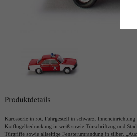
E
Es
Da
Co
M
Ma
Ab
Be
si
Co
Produktdetails
Karosserie in rot, Fahrgestell in schwarz, Inneneinrichtun
Kotflügelbedruckung in weiß sowie Türschriftzug und Stadt
Türgriffe sowie allseitige Fensterumrandung in silber. „Au