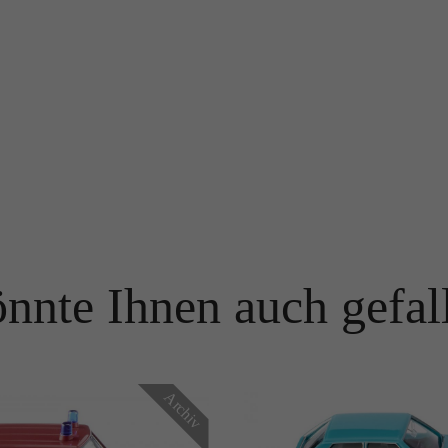
Name
PHPSESSID
Name
_ga
Anbieter
TYPO3
Anbieter
Google Analytics
Laufzeit
Ende der Sitzung
Laufzeit
1 Jahr
PHPs Standard Sitzungs Identifikation (nur für Administratoren
Zweck
relevant).
Enthält eine zufallsgenerierte User-ID. Anhand dieser ID kann
Google Analytics wiederkehrende User auf dieser Website
Zweck
wiedererkennen und die Daten von früheren Besuchen
zusammenführen.
Name
be_typo_user
nnte Ihnen auch gefal
Anbieter
TYPO3
Name
_gid
Laufzeit
Ende der Sitzung
Anbieter
Google Analytics
Dieser Cookie teilt der Webseite mit, ob ein Besucher im Typo3-
Archiv
Zweck
Backend angemeldet ist und die Rechte besitzt diese zu verwalten.
Laufzeit
24 Stunden