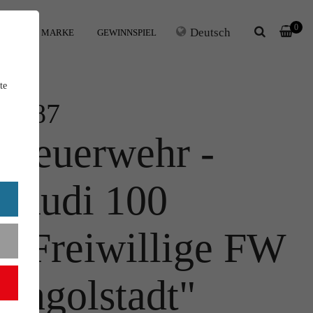
0
Deutsch
IHRE MARKE
GEWINNSPIEL
te
1:87
Feuerwehr -
Audi 100
"Freiwillige FW
Ingolstadt"