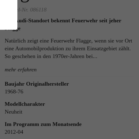
Artikel-Nr. 086118
Am Audi-Standort bekennt Feuerwehr seit jeher
Flagge
Natürlich zeigt eine Feuerwehr Flagge, wenn sie vor Ort
eine Automobilproduktion zu ihrem Einsatzgebiet zählt.
So geschehen in den 1970er-Jahren bei...
ie
mehr erfahren
n
Baujahr Originalhersteller
1968-76
Modellcharakter
ls
Neuheit
Im Programm zum Monatsende
2012-04