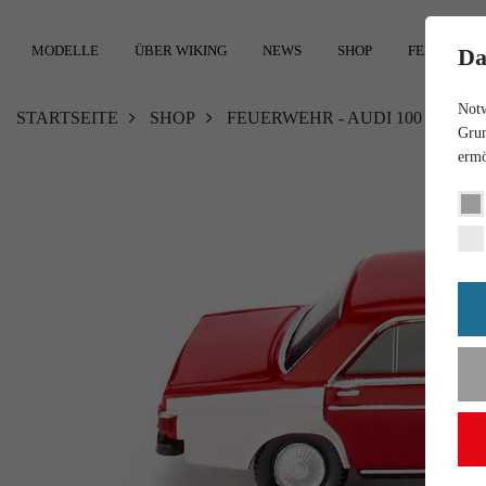
MODELLE
ÜBER WIKING
NEWS
SHOP
FEEDBACK
Da
Notw
STARTSEITE
SHOP
FEUERWEHR - AUDI 100 "FREI
Grun
ermö