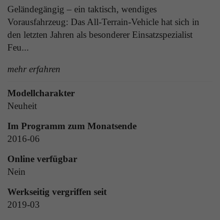
Laufzeit
1 Tag
Geländegängig – ein taktisch, wendiges
die Benutzer-ID als verschlüsselten Wert (sog.
Vorausfahrzeug: Das All-Terrain-Vehicle hat sich in
"hash-Wert") zum entsprechenden
Zweck
Aktiviert die Anzeige von Bannern
Datenbankeintrag des Nutzers.
den letzten Jahren als besonderer Einsatzspezialist
Feu...
Name
_ga
mehr erfahren
Name
PHPSESSID
Anbieter
Google Analytics
Modellcharakter
Anbieter
TYPO3
Neuheit
Laufzeit
1 Jahr
Laufzeit
Ende der Sitzung
Im Programm zum Monatsende
Enthält eine zufallsgenerierte User-ID. Anhand
2016-06
PHPs Standard Sitzungs Identifikation (nur für
dieser ID kann Google Analytics
Zweck
Administratoren relevant).
Zweck
wiederkehrende User auf dieser Website
Online verfügbar
wiedererkennen und die Daten von früheren
Nein
Besuchen zusammenführen.
Werkseitig vergriffen seit
Name
be_typo_user
2019-03
Anbieter
TYPO3
Name
_gid