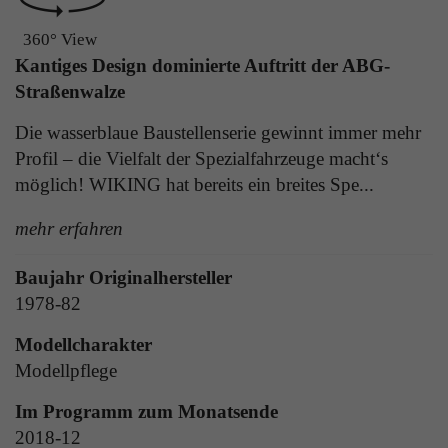
Laufzeit
1 Tag
die Benutzer-ID als verschlüsselten Wert (sog.
360° View
"hash-Wert") zum entsprechenden
Zweck
Aktiviert die Anzeige von Bannern
Kantiges Design dominierte Auftritt der ABG-
Datenbankeintrag des Nutzers.
Straßenwalze
Die wasserblaue Baustellenserie gewinnt immer mehr
Name
_ga
Name
PHPSESSID
Profil – die Vielfalt der Spezialfahrzeuge macht‘s
Anbieter
Google Analytics
möglich! WIKING hat bereits ein breites Spe...
Anbieter
TYPO3
Laufzeit
1 Jahr
mehr erfahren
Laufzeit
Ende der Sitzung
Enthält eine zufallsgenerierte User-ID. Anhand
Baujahr Originalhersteller
PHPs Standard Sitzungs Identifikation (nur für
dieser ID kann Google Analytics
Zweck
1978-82
Administratoren relevant).
Zweck
wiederkehrende User auf dieser Website
wiedererkennen und die Daten von früheren
Modellcharakter
Besuchen zusammenführen.
Modellpflege
Name
be_typo_user
Im Programm zum Monatsende
Anbieter
TYPO3
2018-12
Name
_gid