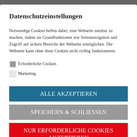
0
Datenschutzeinstellungen
Notwendige Cookies helfen dabei, eine Webseite nutzbar zu
machen, indem sie Grundfunktionen wie Seitennavigation und
Zugriff auf sichere Bereiche der Webseite ermöglichen. Die
Webseite kann ohne diese Cookies nicht richtig funktionieren.
1:87
Erforderliche Cookies
Set "Rundgarage mit VW
Marketing
Modellen"
ALLE AKZEPTIEREN
Artikel-Nr. 099072
SPEICHERN & SCHLIESSEN
NUR ERFORDERLICHE COOKIES