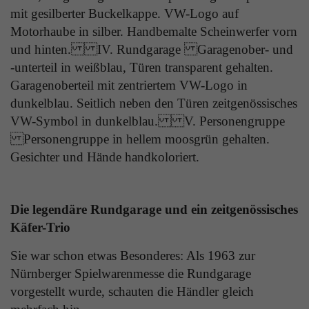
Laufzeit
1 Tag
mit gesilberter Buckelkappe. VW-Logo auf
die Benutzer-ID als verschlüsselten Wert (sog.
Motorhaube in silber. Handbemalte Scheinwerfer vorn
"hash-Wert") zum entsprechenden
Zweck
Aktiviert die Anzeige von Bannern
Datenbankeintrag des Nutzers.
und hinten. IV. Rundgarage Garagenober- und
-unterteil in weißblau, Türen transparent gehalten.
Garagenoberteil mit zentriertem VW-Logo in
Name
_ga
dunkelblau. Seitlich neben den Türen zeitgenössisches
Name
PHPSESSID
VW-Symbol in dunkelblau. V. Personengruppe
Anbieter
Google Analytics
Anbieter
TYPO3
Personengruppe in hellem moosgrün gehalten.
Laufzeit
1 Jahr
Gesichter und Hände handkoloriert.
Laufzeit
Ende der Sitzung
Enthält eine zufallsgenerierte User-ID. Anhand
PHPs Standard Sitzungs Identifikation (nur für
dieser ID kann Google Analytics
Zweck
Die legendäre Rundgarage und ein zeitgenössisches
Administratoren relevant).
Zweck
wiederkehrende User auf dieser Website
Käfer-Trio
wiedererkennen und die Daten von früheren
Besuchen zusammenführen.
Sie war schon etwas Besonderes: Als 1963 zur
Name
be_typo_user
Nürnberger Spielwarenmesse die Rundgarage
vorgestellt wurde, schauten die Händler gleich
Anbieter
TYPO3
Name
_gid