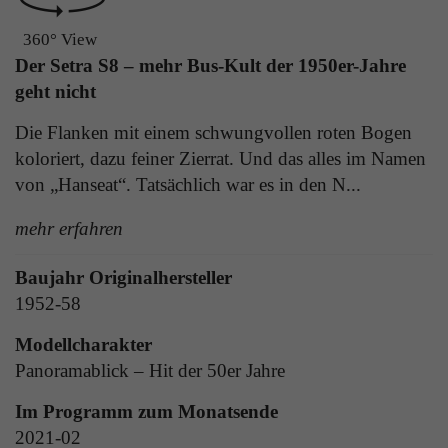
Laufzeit
1 Tag
die Benutzer-ID als verschlüsselten Wert (sog.
360° View
"hash-Wert") zum entsprechenden
Zweck
Aktiviert die Anzeige von Bannern
Der Setra S8 – mehr Bus-Kult der 1950er-Jahre
Datenbankeintrag des Nutzers.
geht nicht
Die Flanken mit einem schwungvollen roten Bogen
Name
_ga
Name
PHPSESSID
koloriert, dazu feiner Zierrat. Und das alles im Namen
Anbieter
Google Analytics
von „Hanseat“. Tatsächlich war es in den N...
Anbieter
TYPO3
Laufzeit
1 Jahr
mehr erfahren
Laufzeit
Ende der Sitzung
Enthält eine zufallsgenerierte User-ID. Anhand
Baujahr Originalhersteller
PHPs Standard Sitzungs Identifikation (nur für
dieser ID kann Google Analytics
Zweck
1952-58
Administratoren relevant).
Zweck
wiederkehrende User auf dieser Website
wiedererkennen und die Daten von früheren
Modellcharakter
Besuchen zusammenführen.
Panoramablick – Hit der 50er Jahre
Name
be_typo_user
Im Programm zum Monatsende
Anbieter
TYPO3
2021-02
Name
_gid