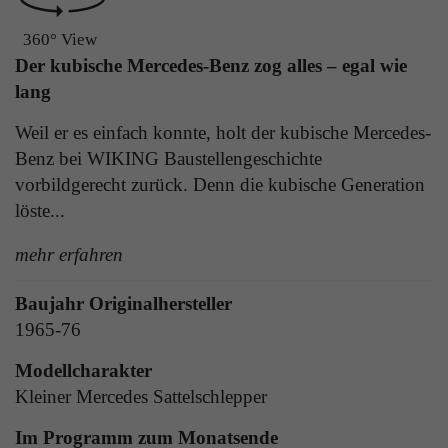
Laufzeit
1 Tag
die Benutzer-ID als verschlüsselten Wert (sog.
360° View
"hash-Wert") zum entsprechenden
Zweck
Aktiviert die Anzeige von Bannern
Der kubische Mercedes-Benz zog alles – egal wie
Datenbankeintrag des Nutzers.
lang
Weil er es einfach konnte, holt der kubische Mercedes-
Name
_ga
Name
PHPSESSID
Benz bei WIKING Baustellengeschichte
Anbieter
Google Analytics
vorbildgerecht zurück. Denn die kubische Generation
Anbieter
TYPO3
löste...
Laufzeit
1 Jahr
Laufzeit
Ende der Sitzung
mehr erfahren
Enthält eine zufallsgenerierte User-ID. Anhand
PHPs Standard Sitzungs Identifikation (nur für
dieser ID kann Google Analytics
Zweck
Baujahr Originalhersteller
Administratoren relevant).
Zweck
wiederkehrende User auf dieser Website
1965-76
wiedererkennen und die Daten von früheren
Besuchen zusammenführen.
Modellcharakter
Name
be_typo_user
Kleiner Mercedes Sattelschlepper
Anbieter
TYPO3
Im Programm zum Monatsende
Name
_gid