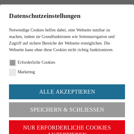
0
Datenschutzeinstellungen
Notwendige Cookies helfen dabei, eine Webseite nutzbar zu
machen, indem sie Grundfunktionen wie Seitennavigation und
Zugriff auf sichere Bereiche der Webseite ermöglichen. Die
Webseite kann ohne diese Cookies nicht richtig funktionieren.
1:87
Erforderliche Cookies
Pritschen-Lkw (Magirus S
Marketing
7500) "Spedition Emons"
ALLE AKZEPTIEREN
Artikel-Nr. 085509
SPEICHERN & SCHLIESSEN
NUR ERFORDERLICHE COOKIES