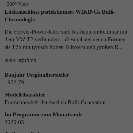
Laufzeit
1 Tag
360° View
die Benutzer-ID als verschlüsselten Wert (sog.
Lückenschluss perfektioniert WIKINGs Bulli-
"hash-Wert") zum entsprechenden
Zweck
Aktiviert die Anzeige von Bannern
Chronologie
Datenbankeintrag des Nutzers.
Die Flower-Power-Jahre sind bis heute untrennbar mit
dem VW T2 verbunden – diesmal aus neuen Formen
Name
_ga
Name
PHPSESSID
als T2b mit typisch hohen Blinkern und großen R...
Anbieter
Google Analytics
Anbieter
TYPO3
mehr erfahren
Laufzeit
1 Jahr
Laufzeit
Ende der Sitzung
Baujahr Originalhersteller
Enthält eine zufallsgenerierte User-ID. Anhand
1972-79
PHPs Standard Sitzungs Identifikation (nur für
dieser ID kann Google Analytics
Zweck
Administratoren relevant).
Zweck
wiederkehrende User auf dieser Website
Modellcharakter
wiedererkennen und die Daten von früheren
Formenneuheit der zweiten Bulli-Generation
Besuchen zusammenführen.
Im Programm zum Monatsende
Name
be_typo_user
2025-05
Anbieter
TYPO3
Name
_gid