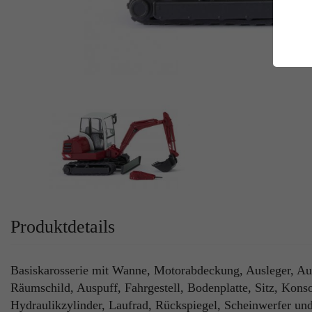
E
Es
Da
Co
M
Ma
Ab
Be
si
Co
Produktdetails
Basiskarosserie mit Wanne, Motorabdeckung, Ausleger, Au
Räumschild, Auspuff, Fahrgestell, Bodenplatte, Sitz, Kons
Hydraulikzylinder, Laufrad, Rückspiegel, Scheinwerfer un