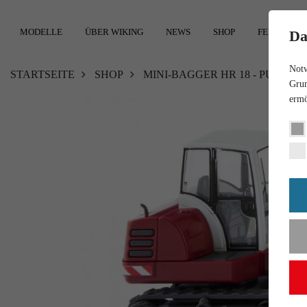
MODELLE
ÜBER WIKING
NEWS
SHOP
FEEDBACK
Da
Notw
STARTSEITE
SHOP
MINI-BAGGER HR 18 - PURPUR
Grun
ermö