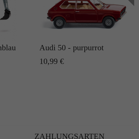
nblau
Audi 50 - purpurrot
r
10,99 €
te
ZAHLUNGSARTEN