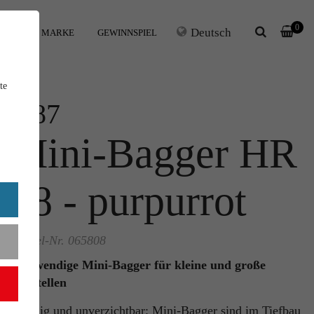
0
Deutsch
IHRE MARKE
GEWINNSPIEL
te
1:87
Mini-Bagger HR
18 - purpurrot
Artikel-Nr. 065808
Der wendige Mini-Bagger für kleine und große
Baustellen
Wendig und unverzichtbar: Mini-Bagger sind im Tiefbau