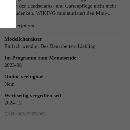
und in der Landschafts- und Gartenpflege nicht mehr
wegzudenken. WIKING miniaturisiert den Mini-...
mehr erfahren
Modellcharakter
Einfach wendig: Des Bauarbeiters Liebling
Im Programm zum Monatsende
ie
2023-08
n
Online verfügbar
Nein
Werkseitig vergriffen seit
ls
2024-12
EAN 4006190658089