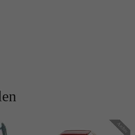
len
Archiv