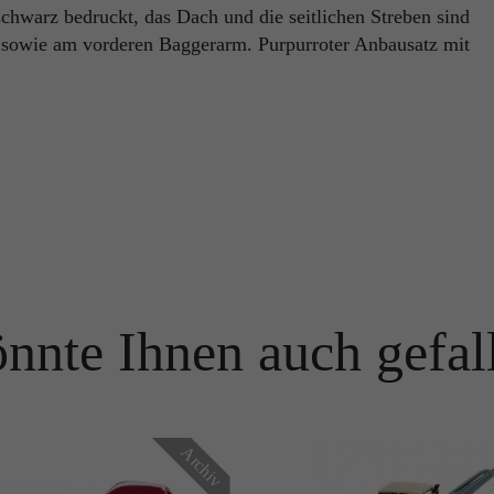
schwarz bedruckt, das Dach und die seitlichen Streben sind
Name
PHPSESSID
 sowie am vorderen Baggerarm. Purpurroter Anbausatz mit
Name
_ga
Anbieter
TYPO3
Anbieter
Google Analytics
Laufzeit
Ende der Sitzung
Laufzeit
1 Jahr
PHPs Standard Sitzungs Identifikation (nur für Administratoren
Zweck
relevant).
Enthält eine zufallsgenerierte User-ID. Anhand dieser ID kann
Google Analytics wiederkehrende User auf dieser Website
Zweck
wiedererkennen und die Daten von früheren Besuchen
zusammenführen.
Name
be_typo_user
nnte Ihnen auch gefal
Anbieter
TYPO3
Name
_gid
Laufzeit
Ende der Sitzung
Anbieter
Google Analytics
Dieser Cookie teilt der Webseite mit, ob ein Besucher im Typo3-
Zweck
Archiv
Backend angemeldet ist und die Rechte besitzt diese zu verwalten.
Laufzeit
24 Stunden