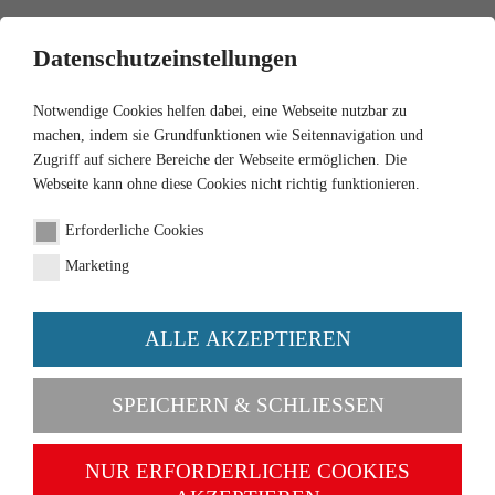
0
Datenschutzeinstellungen
Notwendige Cookies helfen dabei, eine Webseite nutzbar zu
machen, indem sie Grundfunktionen wie Seitennavigation und
Zugriff auf sichere Bereiche der Webseite ermöglichen. Die
Webseite kann ohne diese Cookies nicht richtig funktionieren.
1:87
Erforderliche Cookies
MB L 406 Kastenwagen
Marketing
"Westmilch"
ALLE AKZEPTIEREN
Artikel-Nr. 027058
SPEICHERN & SCHLIESSEN
NUR ERFORDERLICHE COOKIES