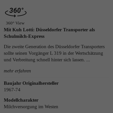
Laufzeit
1 Tag
die Benutzer-ID als verschlüsselten Wert (sog.
"hash-Wert") zum entsprechenden
Zweck
Aktiviert die Anzeige von Bannern
Datenbankeintrag des Nutzers.
360° View
Mit Kuh Lotti: Düsseldorfer Transporter als
Name
_ga
Schulmilch-Express
Name
PHPSESSID
Anbieter
Google Analytics
Die zweite Generation des Düsseldorfer Transporters
Anbieter
TYPO3
sollte seinen Vorgänger L 319 in der Wertschätzung
Laufzeit
1 Jahr
und Verbreitung schnell hinter sich lassen. ...
Laufzeit
Ende der Sitzung
Enthält eine zufallsgenerierte User-ID. Anhand
mehr erfahren
PHPs Standard Sitzungs Identifikation (nur für
dieser ID kann Google Analytics
Zweck
Administratoren relevant).
Zweck
wiederkehrende User auf dieser Website
Baujahr Originalhersteller
wiedererkennen und die Daten von früheren
Besuchen zusammenführen.
1967-74
Name
be_typo_user
Modellcharakter
Milchversorgung im Westen
Anbieter
TYPO3
Name
_gid