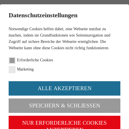
0
Datenschutzeinstellungen
Notwendige Cookies helfen dabei, eine Webseite nutzbar zu
machen, indem sie Grundfunktionen wie Seitennavigation und
Zugriff auf sichere Bereiche der Webseite ermöglichen. Die
Webseite kann ohne diese Cookies nicht richtig funktionieren.
1:87
Erforderliche Cookies
MB 300 SL Roadster -
Marketing
orange
ALLE AKZEPTIEREN
Artikel-Nr. 083408
SPEICHERN & SCHLIESSEN
NUR ERFORDERLICHE COOKIES