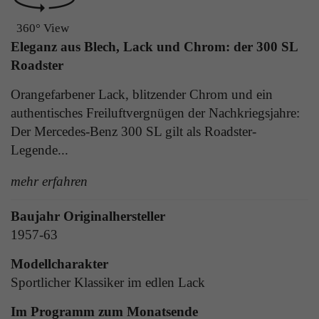
Laufzeit
1 Tag
die Benutzer-ID als verschlüsselten Wert (sog.
360° View
"hash-Wert") zum entsprechenden
Zweck
Aktiviert die Anzeige von Bannern
Eleganz aus Blech, Lack und Chrom: der 300 SL
Datenbankeintrag des Nutzers.
Roadster
Orangefarbener Lack, blitzender Chrom und ein
Name
_ga
Name
PHPSESSID
authentisches Freiluftvergnügen der Nachkriegsjahre:
Anbieter
Google Analytics
Der Mercedes-Benz 300 SL gilt als Roadster-
Anbieter
TYPO3
Legende...
Laufzeit
1 Jahr
Laufzeit
Ende der Sitzung
mehr erfahren
Enthält eine zufallsgenerierte User-ID. Anhand
PHPs Standard Sitzungs Identifikation (nur für
dieser ID kann Google Analytics
Zweck
Baujahr Originalhersteller
Administratoren relevant).
Zweck
wiederkehrende User auf dieser Website
1957-63
wiedererkennen und die Daten von früheren
Besuchen zusammenführen.
Modellcharakter
Name
be_typo_user
Sportlicher Klassiker im edlen Lack
Anbieter
TYPO3
Im Programm zum Monatsende
Name
_gid