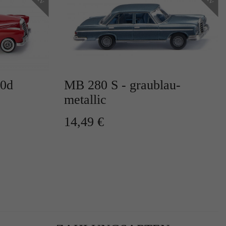
00d
MB 280 S - graublau-
r
metallic
14,49 €
te