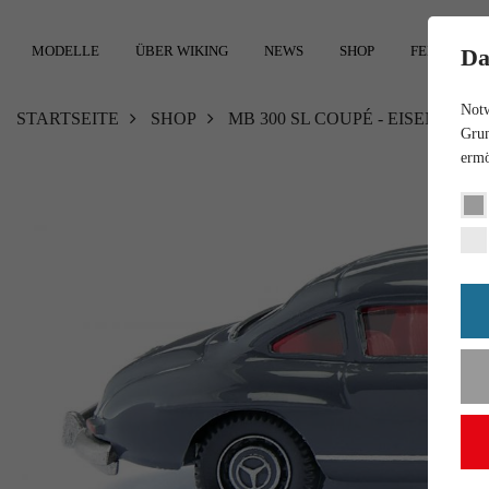
MODELLE
ÜBER WIKING
NEWS
SHOP
FEEDBACK
Da
Notw
STARTSEITE
SHOP
MB 300 SL COUPÉ - EISENGRAU
Grun
ermö