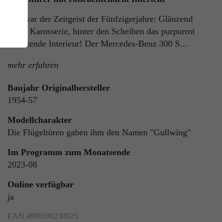
Das war der Zeitgeist der Fünfzigerjahre: Glänzend
graue Karosserie, hinter den Scheiben das purpurrot
leuchtende Interieur! Der Mercedes-Benz 300 S...
mehr erfahren
Baujahr Originalhersteller
1954-57
ie
n
Modellcharakter
Die Flügeltüren gaben ihm den Namen "Gullwing"
Im Programm zum Monatsende
2023-08
ls
Online verfügbar
ja
EAN 4006190230025