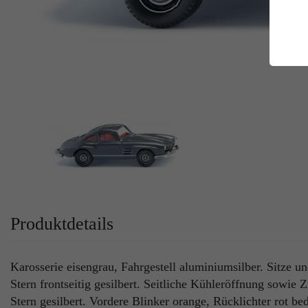
E
Es
Da
Co
M
Ma
Ab
Be
si
Co
Produktdetails
Karosserie eisengrau, Fahrgestell aluminiumsilber. Sitze 
Stern frontseitig gesilbert. Seitliche Kühleröffnung sowie
Stern gesilbert. Vordere Blinker orange, Rücklichter rot b