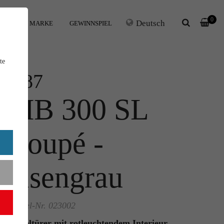
0
Deutsch
IHRE MARKE
GEWINNSPIEL
te
1:87
MB 300 SL
Coupé -
eisengrau
Artikel-Nr. 023002
Flügeltürer mit rotleuchtendem Interieur