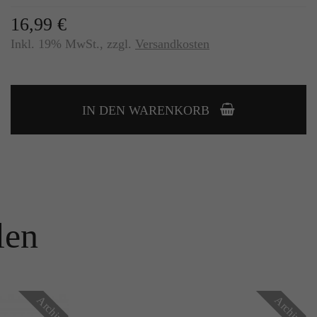
16,99 €
Inkl. 19% MwSt.
,
zzgl.
Versandkosten
IN DEN WARENKORB
len
Archiv
Archiv