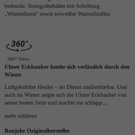
Laufzeit
1 Tag
bedruckt. Streugutbehälter mit Schriftzug
die Benutzer-ID als verschlüsselten Wert (sog.
„Winterdienst“ sowie rotweißer Warnschraffur.
"hash-Wert") zum entsprechenden
Zweck
Aktiviert die Anzeige von Bannern
Datenbankeintrag des Nutzers.
Name
_ga
Name
PHPSESSID
Anbieter
Google Analytics
360° View
Anbieter
TYPO3
Laufzeit
1 Jahr
Ulmer Eckhauber heulte sich verlässlich durch den
Laufzeit
Ende der Sitzung
Winter
Enthält eine zufallsgenerierte User-ID. Anhand
PHPs Standard Sitzungs Identifikation (nur für
dieser ID kann Google Analytics
Luftgekühlter Heuler – im Dienst unüberhörbar. Und
Zweck
Administratoren relevant).
Zweck
wiederkehrende User auf dieser Website
auch im Winter zeigte sich der Ulmer Eckhauber von
wiedererkennen und die Daten von früheren
seiner besten Seite und machte nie schlapp....
Besuchen zusammenführen.
mehr erfahren
Name
be_typo_user
Baujahr Originalhersteller
Anbieter
TYPO3
Name
_gid