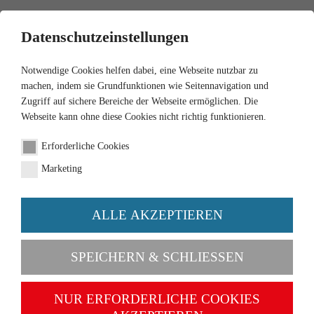
0
Datenschutzeinstellungen
Notwendige Cookies helfen dabei, eine Webseite nutzbar zu
machen, indem sie Grundfunktionen wie Seitennavigation und
Zugriff auf sichere Bereiche der Webseite ermöglichen. Die
Webseite kann ohne diese Cookies nicht richtig funktionieren.
1:87
Erforderliche Cookies
Kommunal Winterdienst -
Marketing
Pritschen-Lkw (Magirus)
ALLE AKZEPTIEREN
Artikel-Nr. 064609
SPEICHERN & SCHLIESSEN
NUR ERFORDERLICHE COOKIES