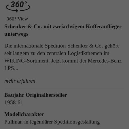
Laufzeit
1 Tag
die Benutzer-ID als verschlüsselten Wert (sog.
"hash-Wert") zum entsprechenden
Zweck
Aktiviert die Anzeige von Bannern
360° View
Datenbankeintrag des Nutzers.
Schenker & Co. mit zweiachsigem Kofferauflieger
unterwegs
Name
_ga
Name
PHPSESSID
Die internationale Spedition Schenker & Co. gehört
Anbieter
Google Analytics
seit langem zu den zentralen Logistikthemen im
Anbieter
TYPO3
WIKING-Sortiment. Jetzt kommt der Mercedes-Benz
Laufzeit
1 Jahr
LPS...
Laufzeit
Ende der Sitzung
Enthält eine zufallsgenerierte User-ID. Anhand
mehr erfahren
PHPs Standard Sitzungs Identifikation (nur für
dieser ID kann Google Analytics
Zweck
Administratoren relevant).
Zweck
wiederkehrende User auf dieser Website
Baujahr Originalhersteller
wiedererkennen und die Daten von früheren
Besuchen zusammenführen.
1958-61
Name
be_typo_user
Modellcharakter
Pullman in legendärer Speditionsgestaltung
Anbieter
TYPO3
Name
_gid