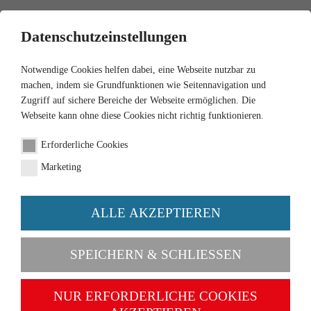
0
Datenschutzeinstellungen
Notwendige Cookies helfen dabei, eine Webseite nutzbar zu
machen, indem sie Grundfunktionen wie Seitennavigation und
Zugriff auf sichere Bereiche der Webseite ermöglichen. Die
Webseite kann ohne diese Cookies nicht richtig funktionieren.
1:87
Erforderliche Cookies
Koffersattelzug (MB LPS
Marketing
333) "Schenker"
ALLE AKZEPTIEREN
Artikel-Nr. 051327
SPEICHERN & SCHLIESSEN
NUR ERFORDERLICHE COOKIES