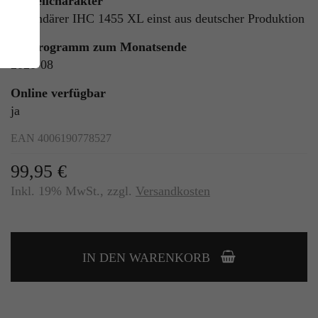
Modellcharakter
Legendärer IHC 1455 XL einst aus deutscher Produktion
Im Programm zum Monatsende
2020-08
Online verfügbar
ja
EAN 4006190778527
ie
n
99,95 €
Inkl. 19% MwSt.
,
zzgl.
Versandkosten
ls
IN DEN WARENKORB