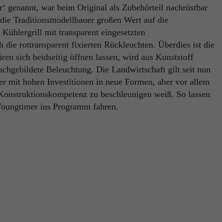
r‘ genannt, war beim Original als Zubehörteil nachrüstbar
Name
PHPSESSID
die Traditionsmodellbauer großen Wert auf die
Name
_ga
n Kühlergrill mit transparent eingesetzten
Anbieter
TYPO3
 die rottransparent fixierten Rückleuchten. Überdies ist die
Anbieter
Google Analytics
Laufzeit
Ende der Sitzung
n sich beidseitig öffnen lassen, wird aus Kunststoff
hgebildete Beleuchtung. Die Landwirtschaft gilt seit nun
Laufzeit
1 Jahr
PHPs Standard Sitzungs Identifikation (nur für Administratoren
r mit hohen Investitionen in neue Formen, aber vor allem
Zweck
relevant).
Enthält eine zufallsgenerierte User-ID. Anhand dieser ID kann
Konstruktionskompetenz zu beschleunigen weiß. So lassen
Google Analytics wiederkehrende User auf dieser Website
Youngtimer ins Programm fahren.
Zweck
wiedererkennen und die Daten von früheren Besuchen
zusammenführen.
Name
be_typo_user
Anbieter
TYPO3
Name
_gid
Laufzeit
Ende der Sitzung
Anbieter
Google Analytics
Dieser Cookie teilt der Webseite mit, ob ein Besucher im Typo3-
Zweck
Backend angemeldet ist und die Rechte besitzt diese zu verwalten.
Laufzeit
24 Stunden