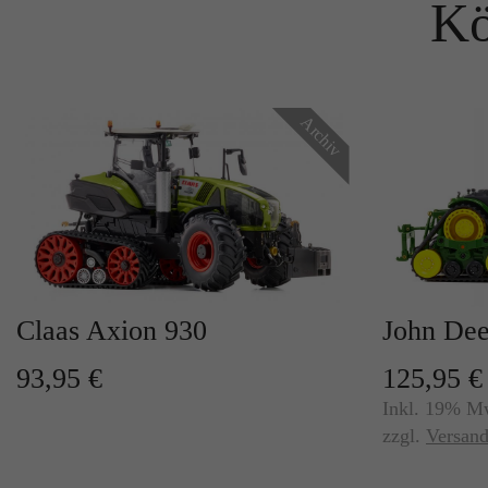
Kö
Archiv
Claas Axion 930
John De
93,95 €
125,95 €
Inkl. 19% M
zzgl.
Versand