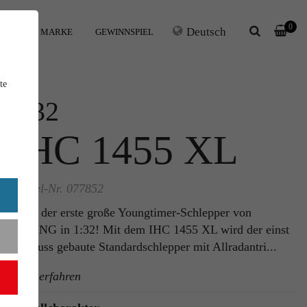
0
Deutsch
IHRE MARKE
GEWINNSPIEL
te
1:32
IHC 1455 XL
Artikel-Nr. 077852
Es ist der erste große Youngtimer-Schlepper von
WIKING in 1:32! Mit dem IHC 1455 XL wird der einst
in Neuss gebaute Standardschlepper mit Allradantri...
mehr erfahren