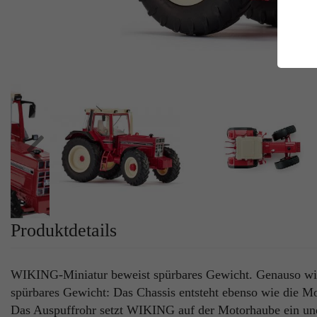
E
Es
Da
Co
M
Ma
Ab
Be
si
Co
Produktdetails
WIKING-Miniatur beweist spürbares Gewicht. Genauso wi
spürbares Gewicht: Das Chassis entsteht ebenso wie die M
Das Auspuffrohr setzt WIKING auf der Motorhaube ein und 