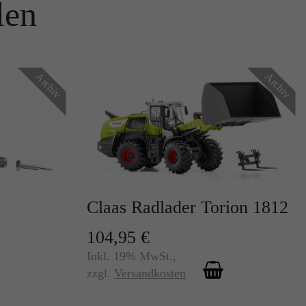
len
Archiv
Archiv
r
Claas Radlader Torion 1812
te
104,95 €
Inkl. 19% MwSt.
,
zzgl.
Versandkosten