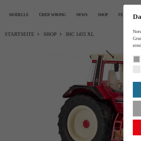
MODELLE
ÜBER WIKING
NEWS
SHOP
FEEDBACK
Da
Notw
STARTSEITE
SHOP
IHC 1455 XL
Grun
ermö