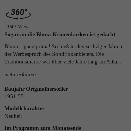
Laufzeit
1 Tag
die Benutzer-ID als verschlüsselten Wert (sog.
"hash-Wert") zum entsprechenden
Zweck
Aktiviert die Anzeige von Bannern
Datenbankeintrag des Nutzers.
360° View
Sogar an die Bluna-Kronenkorken ist gedacht
Name
_ga
Name
PHPSESSID
Bluna – ganz prima! So hieß in den sechziger Jahren
Anbieter
Google Analytics
der Werbespruch des Softdrinkanbieters. Die
Anbieter
TYPO3
Traditionsmarke war über viele Jahre lang im Allta...
Laufzeit
1 Jahr
Laufzeit
Ende der Sitzung
mehr erfahren
Enthält eine zufallsgenerierte User-ID. Anhand
PHPs Standard Sitzungs Identifikation (nur für
dieser ID kann Google Analytics
Zweck
Baujahr Originalhersteller
Administratoren relevant).
Zweck
wiederkehrende User auf dieser Website
1951-55
wiedererkennen und die Daten von früheren
Besuchen zusammenführen.
Modellcharakter
Name
be_typo_user
Neuheit
Anbieter
TYPO3
Im Programm zum Monatsende
Name
_gid