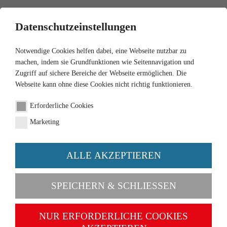
0
Datenschutzeinstellungen
Notwendige Cookies helfen dabei, eine Webseite nutzbar zu
machen, indem sie Grundfunktionen wie Seitennavigation und
Zugriff auf sichere Bereiche der Webseite ermöglichen. Die
Webseite kann ohne diese Cookies nicht richtig funktionieren.
1:87
Erforderliche Cookies
Getränke-Lkw (MB L
Marketing
3500) "Bluna"
ALLE AKZEPTIEREN
Artikel-Nr. 057002
SPEICHERN & SCHLIESSEN
NUR ERFORDERLICHE COOKIES