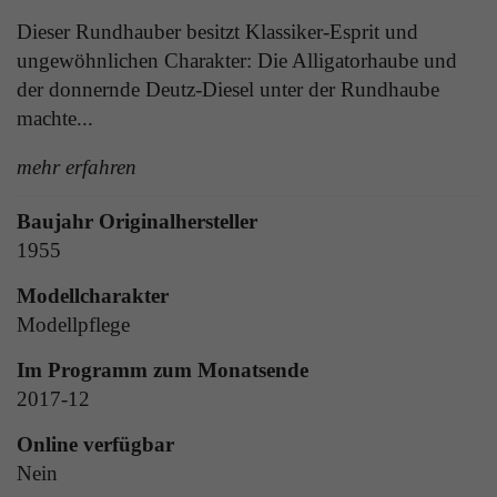
Laufzeit
1 Tag
die Benutzer-ID als verschlüsselten Wert (sog.
Dieser Rundhauber besitzt Klassiker-Esprit und
"hash-Wert") zum entsprechenden
Zweck
Aktiviert die Anzeige von Bannern
ungewöhnlichen Charakter: Die Alligatorhaube und
Datenbankeintrag des Nutzers.
der donnernde Deutz-Diesel unter der Rundhaube
machte...
Name
_ga
mehr erfahren
Name
PHPSESSID
Anbieter
Google Analytics
Anbieter
TYPO3
Baujahr Originalhersteller
Laufzeit
1 Jahr
1955
Laufzeit
Ende der Sitzung
Enthält eine zufallsgenerierte User-ID. Anhand
Modellcharakter
PHPs Standard Sitzungs Identifikation (nur für
dieser ID kann Google Analytics
Modellpflege
Zweck
Administratoren relevant).
Zweck
wiederkehrende User auf dieser Website
wiedererkennen und die Daten von früheren
Im Programm zum Monatsende
Besuchen zusammenführen.
2017-12
Name
be_typo_user
Online verfügbar
Nein
Anbieter
TYPO3
Name
_gid