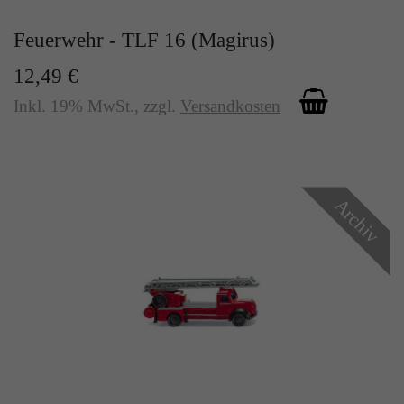
Zweck
Solange es gesetzt ist, werden bestimmte
Datenübertragungen unterbunden.
Feuerwehr - TLF 16 (Magirus)
12,49 €
Inkl. 19% MwSt.
,
zzgl.
Versandkosten
Archiv