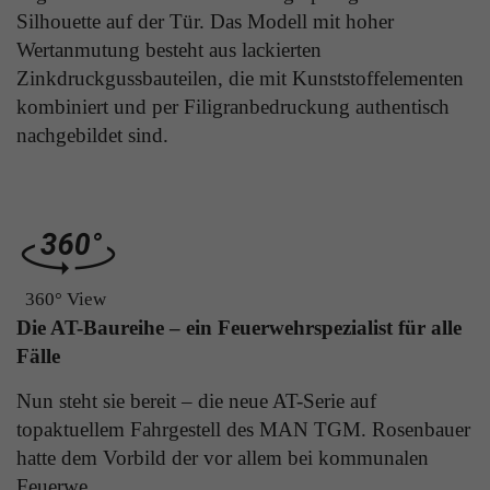
Laufzeit
1 Tag
Silhouette auf der Tür. Das Modell mit hoher
die Benutzer-ID als verschlüsselten Wert (sog.
Wertanmutung besteht aus lackierten
"hash-Wert") zum entsprechenden
Zweck
Aktiviert die Anzeige von Bannern
Datenbankeintrag des Nutzers.
Zinkdruckgussbauteilen, die mit Kunststoffelementen
kombiniert und per Filigranbedruckung authentisch
nachgebildet sind.
Name
_ga
Name
PHPSESSID
Anbieter
Google Analytics
Anbieter
TYPO3
Laufzeit
1 Jahr
Laufzeit
Ende der Sitzung
Enthält eine zufallsgenerierte User-ID. Anhand
360° View
PHPs Standard Sitzungs Identifikation (nur für
dieser ID kann Google Analytics
Zweck
Die AT-Baureihe – ein Feuerwehrspezialist für alle
Administratoren relevant).
Zweck
wiederkehrende User auf dieser Website
Fälle
wiedererkennen und die Daten von früheren
Besuchen zusammenführen.
Nun steht sie bereit – die neue AT-Serie auf
Name
be_typo_user
topaktuellem Fahrgestell des MAN TGM. Rosenbauer
hatte dem Vorbild der vor allem bei kommunalen
Anbieter
TYPO3
Name
_gid
Feuerwe...