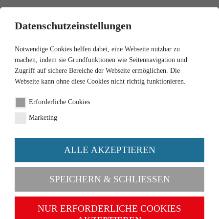
0
Datenschutzeinstellungen
Notwendige Cookies helfen dabei, eine Webseite nutzbar zu
machen, indem sie Grundfunktionen wie Seitennavigation und
Zugriff auf sichere Bereiche der Webseite ermöglichen. Die
Webseite kann ohne diese Cookies nicht richtig funktionieren.
1:43
Erforderliche Cookies
Feuerwehr - Rosenbauer
Marketing
AT (MAN TGM)
ALLE AKZEPTIEREN
Artikel-Nr. 043196
SPEICHERN & SCHLIESSEN
NUR ERFORDERLICHE COOKIES