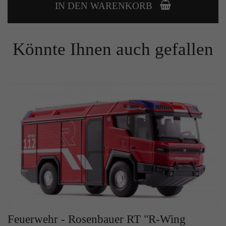
Zweck
IN DEN WARENKORB
Solange es gesetzt ist, werden bestimmte
Datenübertragungen unterbunden.
Könnte Ihnen auch gefallen
Feuerwehr - Rosenbauer RT "R-Wing