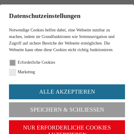
0
Datenschutzeinstellungen
Notwendige Cookies helfen dabei, eine Webseite nutzbar zu
machen, indem sie Grundfunktionen wie Seitennavigation und
Zugriff auf sichere Bereiche der Webseite ermöglichen. Die
Webseite kann ohne diese Cookies nicht richtig funktionieren.
1:87
Erforderliche Cookies
Feuerwehr - Rosenbauer
Marketing
AT LF (MAN TGM)
ALLE AKZEPTIEREN
Artikel-Nr. 061247
SPEICHERN & SCHLIESSEN
NUR ERFORDERLICHE COOKIES