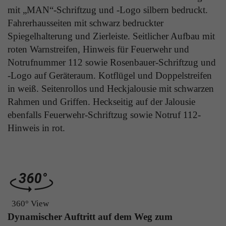
Laufzeit
1 Tag
mit „MAN“-Schriftzug und -Logo silbern bedruckt.
die Benutzer-ID als verschlüsselten Wert (sog.
Fahrerhausseiten mit schwarz bedruckter
"hash-Wert") zum entsprechenden
Zweck
Aktiviert die Anzeige von Bannern
Datenbankeintrag des Nutzers.
Spiegelhalterung und Zierleiste. Seitlicher Aufbau mit
roten Warnstreifen, Hinweis für Feuerwehr und
Notrufnummer 112 sowie Rosenbauer-Schriftzug und
Name
_ga
-Logo auf Geräteraum. Kotflügel und Doppelstreifen
Name
PHPSESSID
in weiß. Seitenrollos und Heckjalousie mit schwarzen
Anbieter
Google Analytics
Anbieter
TYPO3
Rahmen und Griffen. Heckseitig auf der Jalousie
Laufzeit
1 Jahr
ebenfalls Feuerwehr-Schriftzug sowie Notruf 112-
Laufzeit
Ende der Sitzung
Hinweis in rot.
Enthält eine zufallsgenerierte User-ID. Anhand
PHPs Standard Sitzungs Identifikation (nur für
dieser ID kann Google Analytics
Zweck
Administratoren relevant).
Zweck
wiederkehrende User auf dieser Website
wiedererkennen und die Daten von früheren
Besuchen zusammenführen.
Name
be_typo_user
360° View
Dynamischer Auftritt auf dem Weg zum
Anbieter
TYPO3
Name
_gid