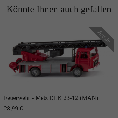
Zweck
Solange es gesetzt ist, werden bestimmte
Könnte Ihnen auch gefallen
Datenübertragungen unterbunden.
Archiv
Feuerwehr - Metz DLK 23-12 (MAN)
28,99 €