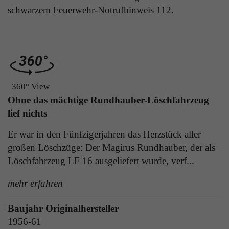
Laufzeit
1 Tag
schwarzem Feuerwehr-Notrufhinweis 112.
die Benutzer-ID als verschlüsselten Wert (sog.
"hash-Wert") zum entsprechenden
Zweck
Aktiviert die Anzeige von Bannern
Datenbankeintrag des Nutzers.
Name
_ga
Name
PHPSESSID
360° View
Anbieter
Google Analytics
Ohne das mächtige Rundhauber-Löschfahrzeug
Anbieter
TYPO3
Laufzeit
1 Jahr
lief nichts
Laufzeit
Ende der Sitzung
Er war in den Fünfzigerjahren das Herzstück aller
Enthält eine zufallsgenerierte User-ID. Anhand
PHPs Standard Sitzungs Identifikation (nur für
dieser ID kann Google Analytics
großen Löschzüge: Der Magirus Rundhauber, der als
Zweck
Administratoren relevant).
Zweck
wiederkehrende User auf dieser Website
Löschfahrzeug LF 16 ausgeliefert wurde, verf...
wiedererkennen und die Daten von früheren
Besuchen zusammenführen.
mehr erfahren
Name
be_typo_user
Baujahr Originalhersteller
1956-61
Anbieter
TYPO3
Name
_gid