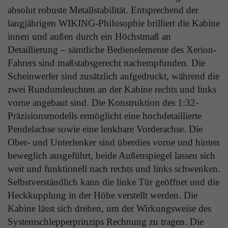
Laufzeit
1 Tag
absolut robuste Metallstabilität. Entsprechend der
die Benutzer-ID als verschlüsselten Wert (sog.
langjährigen WIKING-Philosophie brilliert die Kabine
"hash-Wert") zum entsprechenden
Zweck
Aktiviert die Anzeige von Bannern
Datenbankeintrag des Nutzers.
innen und außen durch ein Höchstmaß an
Detaillierung – sämtliche Bedienelemente des Xerion-
Fahrers sind maßstabsgerecht nachempfunden. Die
Name
_ga
Scheinwerfer sind zusätzlich aufgedruckt, während die
Name
PHPSESSID
zwei Rundumleuchten an der Kabine rechts und links
Anbieter
Google Analytics
Anbieter
TYPO3
vorne angebaut sind. Die Konstruktion des 1:32-
Laufzeit
1 Jahr
Präzisionsmodells ermöglicht eine hochdetaillierte
Laufzeit
Ende der Sitzung
Pendelachse sowie eine lenkbare Vorderachse. Die
Enthält eine zufallsgenerierte User-ID. Anhand
Ober- und Unterlenker sind überdies vorne und hinten
PHPs Standard Sitzungs Identifikation (nur für
dieser ID kann Google Analytics
Zweck
Administratoren relevant).
beweglich ausgeführt, beide Außenspiegel lassen sich
Zweck
wiederkehrende User auf dieser Website
wiedererkennen und die Daten von früheren
weit und funktionell nach rechts und links schwenken.
Besuchen zusammenführen.
Selbstverständlich kann die linke Tür geöffnet und die
Heckkupplung in der Höhe verstellt werden. Die
Name
be_typo_user
Kabine lässt sich drehen, um der Wirkungsweise des
Anbieter
TYPO3
Systemschlepperprinzips Rechnung zu tragen. Die
Name
_gid