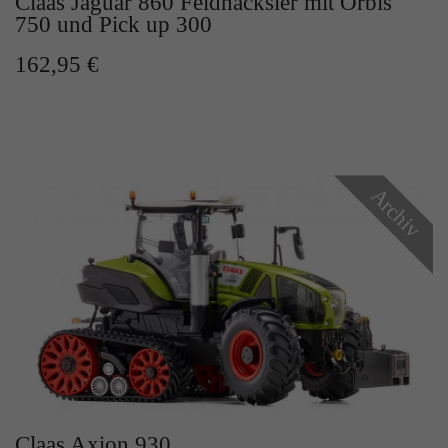
Claas Jaguar 860 Feldhäcksler mit Orbis
750 und Pick up 300
162,95 €
Archiv
Claas Axion 930