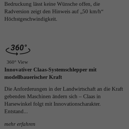
Bedruckung lässt keine Wünsche offen, die
Laufzeit
Ende der Sitzung
Anbieter
Google Analytics
Radversion zeigt den Hinweis auf „50 km/h“
Höchstgeschwindigkeit.
Dieser Cookie teilt der Webseite mit, ob ein
Laufzeit
24 Stunden
Zweck
Besucher im Typo3-Backend angemeldet ist und
die Rechte besitzt diese zu verwalten.
Enthält eine zufallsgenerierte User-ID. Anhand
dieser ID kann Google Analytics
Zweck
wiederkehrende User auf dieser Website
wiedererkennen und die Daten von früheren
Name
cookie_optin
Besuchen zusammenführen.
360° View
Innovativer Claas-Systemschlepper mit
Anbieter
Sgalinski
modellbauerischer Kraft
Laufzeit
1 Monat
Name
gat_gtag_UA
Die Anforderungen in der Landwirtschaft an die Kraft
Speichert den Zustimmungsstatus des Benutzers
gebenden Maschinen ändern sich – Claas in
Anbieter
Google Analytics
Zweck
für Cookies auf der aktuellen Domäne.
Harsewinkel folgt mit Innovationscharakter.
Laufzeit
1 Minute
Entstand...
Bestimmte Daten werden nur maximal einmal
mehr erfahren
pro Minute an Google Analytics gesendet.