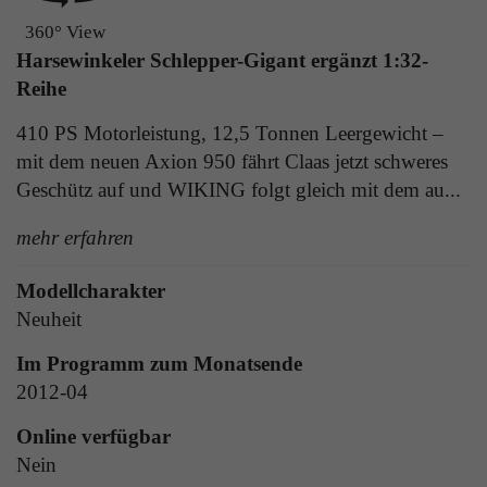
Laufzeit
1 Tag
die Benutzer-ID als verschlüsselten Wert (sog.
360° View
"hash-Wert") zum entsprechenden
Zweck
Aktiviert die Anzeige von Bannern
Harsewinkeler Schlepper-Gigant ergänzt 1:32-
Datenbankeintrag des Nutzers.
Reihe
410 PS Motorleistung, 12,5 Tonnen Leergewicht –
Name
_ga
mit dem neuen Axion 950 fährt Claas jetzt schweres
Name
PHPSESSID
Geschütz auf und WIKING folgt gleich mit dem au...
Anbieter
Google Analytics
Anbieter
TYPO3
mehr erfahren
Laufzeit
1 Jahr
Laufzeit
Ende der Sitzung
Enthält eine zufallsgenerierte User-ID. Anhand
Modellcharakter
PHPs Standard Sitzungs Identifikation (nur für
dieser ID kann Google Analytics
Neuheit
Zweck
Administratoren relevant).
Zweck
wiederkehrende User auf dieser Website
wiedererkennen und die Daten von früheren
Im Programm zum Monatsende
Besuchen zusammenführen.
2012-04
Name
be_typo_user
Online verfügbar
Nein
Anbieter
TYPO3
Name
_gid