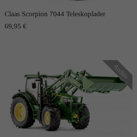
Zweck
Solange es gesetzt ist, werden bestimmte
Datenübertragungen unterbunden.
Claas Scorpion 7044 Teleskoplader
69,95 €
Archiv