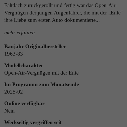
Laufzeit
1 Tag
Faltdach zurückgerollt und fertig war das Open-Air-
die Benutzer-ID als verschlüsselten Wert (sog.
Vergnügen der jungen Augenfahrer, die mit der „Ente“
"hash-Wert") zum entsprechenden
Zweck
Aktiviert die Anzeige von Bannern
Datenbankeintrag des Nutzers.
ihre Liebe zum ersten Auto dokumentierte...
mehr erfahren
Name
_ga
Name
PHPSESSID
Baujahr Originalhersteller
Anbieter
Google Analytics
1963-83
Anbieter
TYPO3
Laufzeit
1 Jahr
Modellcharakter
Laufzeit
Ende der Sitzung
Open-Air-Vergnügen mit der Ente
Enthält eine zufallsgenerierte User-ID. Anhand
PHPs Standard Sitzungs Identifikation (nur für
dieser ID kann Google Analytics
Zweck
Im Programm zum Monatsende
Administratoren relevant).
Zweck
wiederkehrende User auf dieser Website
2025-02
wiedererkennen und die Daten von früheren
Besuchen zusammenführen.
Online verfügbar
Nein
Name
be_typo_user
Werkseitig vergriffen seit
Anbieter
TYPO3
Name
_gid