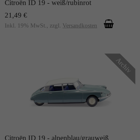
Citroën ID 19 - weiß/rubinrot
Zweck
Solange es gesetzt ist, werden bestimmte
Datenübertragungen unterbunden.
21,49 €
Inkl. 19% MwSt.
,
zzgl.
Versandkosten
Archiv
Citroën ID 19 - alpenblau/grauweiß