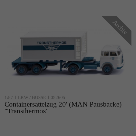
Zweck
Solange es gesetzt ist, werden bestimmte
Datenübertragungen unterbunden.
Archiv
1:87
LKW / BUSSE
052605
Containersattelzug 20' (MAN Pausbacke)
"Transthermos"