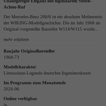
Unaufgeregte Eleganz mit legendärem Strich-
Laufzeit
1 Tag
die Benutzer-ID als verschlüsselten Wert (sog.
Achter-Ruf
"hash-Wert") zum entsprechenden
Zweck
Aktiviert die Anzeige von Bannern
Datenbankeintrag des Nutzers.
Der Mercedes-Benz 200/8 ist ein absoluter Meilenstein
der WIKING-Modellgeschichte. Die im Jahr 1968 als
Original vorgestellte Baureihe W114/W115 wurde...
Name
_ga
Name
PHPSESSID
mehr erfahren
Anbieter
Google Analytics
Anbieter
TYPO3
Baujahr Originalhersteller
Laufzeit
1 Jahr
Laufzeit
Ende der Sitzung
1968-73
Enthält eine zufallsgenerierte User-ID. Anhand
Modellcharakter
PHPs Standard Sitzungs Identifikation (nur für
dieser ID kann Google Analytics
Zweck
Administratoren relevant).
Zweck
wiederkehrende User auf dieser Website
Limousinen-Legende deutscher Ingenieurskunst
wiedererkennen und die Daten von früheren
Im Programm zum Monatsende
Besuchen zusammenführen.
2026-06
Name
be_typo_user
Online verfügbar
Anbieter
TYPO3
Name
_gid
ja