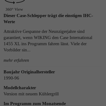
Laufzeit
1 Tag
die Benutzer-ID als verschlüsselten Wert (sog.
360° View
"hash-Wert") zum entsprechenden
Zweck
Aktiviert die Anzeige von Bannern
Dieser Case-Schlepper trägt die einstigen IHC-
Datenbankeintrag des Nutzers.
Werte
Attraktive Gespanne der Neunzigerjahre sind
Name
_ga
Name
PHPSESSID
garantiert, wenn WIKING den Case International
Anbieter
Google Analytics
1455 XL ins Programm fahren lässt. Viele der
Anbieter
TYPO3
Vorbilder sin...
Laufzeit
1 Jahr
Laufzeit
Ende der Sitzung
mehr erfahren
Enthält eine zufallsgenerierte User-ID. Anhand
PHPs Standard Sitzungs Identifikation (nur für
dieser ID kann Google Analytics
Zweck
Baujahr Originalhersteller
Administratoren relevant).
Zweck
wiederkehrende User auf dieser Website
1990-96
wiedererkennen und die Daten von früheren
Besuchen zusammenführen.
Modellcharakter
Name
be_typo_user
Version mit neuem Kühlergrill
Anbieter
TYPO3
Im Programm zum Monatsende
Name
_gid