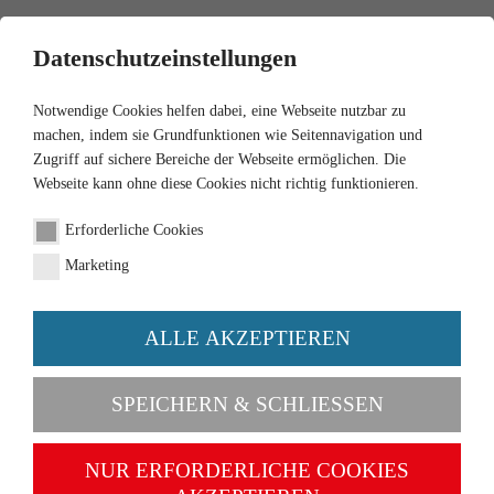
0
Datenschutzeinstellungen
Notwendige Cookies helfen dabei, eine Webseite nutzbar zu
machen, indem sie Grundfunktionen wie Seitennavigation und
Zugriff auf sichere Bereiche der Webseite ermöglichen. Die
Webseite kann ohne diese Cookies nicht richtig funktionieren.
1:87
Erforderliche Cookies
Abschleppwagen (MB
Marketing
Pullman) "MB Service"
ALLE AKZEPTIEREN
Artikel-Nr. 063410
SPEICHERN & SCHLIESSEN
NUR ERFORDERLICHE COOKIES