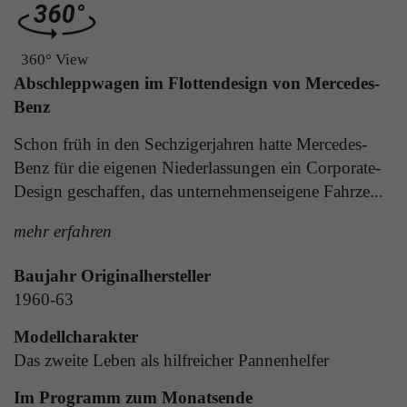
Laufzeit
1 Tag
die Benutzer-ID als verschlüsselten Wert (sog.
"hash-Wert") zum entsprechenden
Zweck
Aktiviert die Anzeige von Bannern
360° View
Datenbankeintrag des Nutzers.
Abschleppwagen im Flottendesign von Mercedes-
Benz
Name
_ga
Name
PHPSESSID
Schon früh in den Sechzigerjahren hatte Mercedes-
Anbieter
Google Analytics
Benz für die eigenen Niederlassungen ein Corporate-
Anbieter
TYPO3
Design geschaffen, das unternehmenseigene Fahrze...
Laufzeit
1 Jahr
Laufzeit
Ende der Sitzung
mehr erfahren
Enthält eine zufallsgenerierte User-ID. Anhand
PHPs Standard Sitzungs Identifikation (nur für
dieser ID kann Google Analytics
Zweck
Baujahr Originalhersteller
Administratoren relevant).
Zweck
wiederkehrende User auf dieser Website
1960-63
wiedererkennen und die Daten von früheren
Besuchen zusammenführen.
Modellcharakter
Name
be_typo_user
Das zweite Leben als hilfreicher Pannenhelfer
Anbieter
TYPO3
Im Programm zum Monatsende
Name
_gid