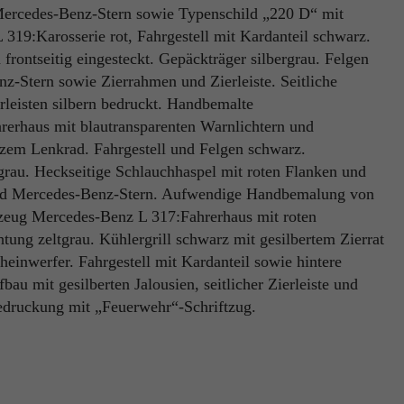
g Mercedes-Benz-Stern sowie Typenschild „220 D“ mit
Name
PHPSESSID
319:Karosserie rot, Fahrgestell mit Kardanteil schwarz.
Name
_ga
 frontseitig eingesteckt. Gepäckträger silbergrau. Felgen
Anbieter
TYPO3
z-Stern sowie Zierrahmen und Zierleiste. Seitliche
Anbieter
Google Analytics
Laufzeit
Ende der Sitzung
erleisten silbern bedruckt. Handbemalte
rerhaus mit blautransparenten Warnlichtern und
Laufzeit
1 Jahr
PHPs Standard Sitzungs Identifikation (nur für Administratoren
zem Lenkrad. Fahrgestell und Felgen schwarz.
Zweck
relevant).
Enthält eine zufallsgenerierte User-ID. Anhand dieser ID kann
ergrau. Heckseitige Schlauchhaspel mit roten Flanken und
Google Analytics wiederkehrende User auf dieser Website
t und Mercedes-Benz-Stern. Aufwendige Handbemalung von
Zweck
wiedererkennen und die Daten von früheren Besuchen
zeug Mercedes-Benz L 317:Fahrerhaus mit roten
zusammenführen.
Name
be_typo_user
tung zeltgrau. Kühlergrill schwarz mit gesilbertem Zierrat
einwerfer. Fahrgestell mit Kardanteil sowie hintere
Anbieter
TYPO3
u mit gesilberten Jalousien, seitlicher Zierleiste und
Name
_gid
ubedruckung mit „Feuerwehr“-Schriftzug.
Laufzeit
Ende der Sitzung
Anbieter
Google Analytics
Dieser Cookie teilt der Webseite mit, ob ein Besucher im Typo3-
Zweck
Backend angemeldet ist und die Rechte besitzt diese zu verwalten.
Laufzeit
24 Stunden