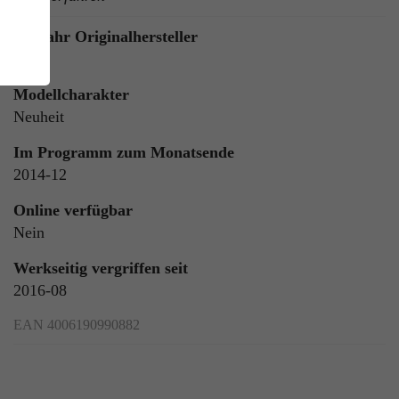
Baujahr Originalhersteller
1960
Modellcharakter
Neuheit
Im Programm zum Monatsende
2014-12
ie
n
Online verfügbar
Nein
Werkseitig vergriffen seit
2016-08
ls
EAN 4006190990882