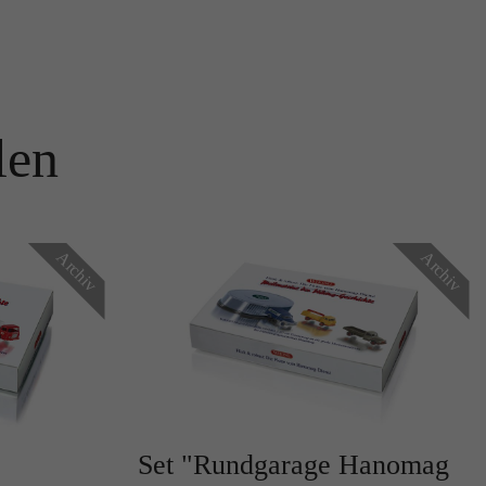
len
r
Archiv
Archiv
te
Set "Rundgarage Hanomag