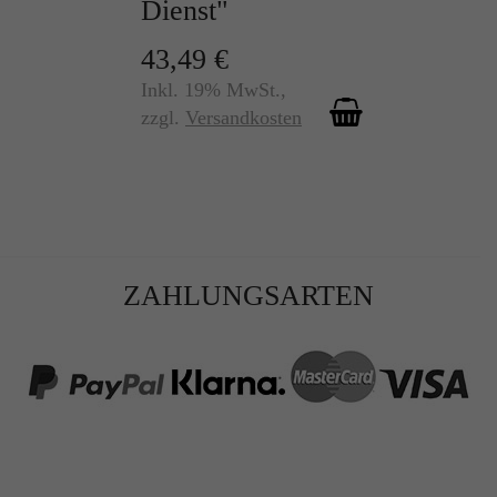
Dienst"
43,49 €
Inkl. 19% MwSt.
,
zzgl.
Versandkosten
ZAHLUNGSARTEN