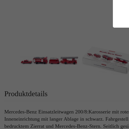
E
Es
Da
Co
M
Ma
Ab
Be
si
Co
Produktdetails
Mercedes-Benz Einsatzleitwagen 200/8:Karosserie mit rote
Inneneinrichtung mit langer Ablage in schwarz. Fahrgestell 
bedrucktem Zierrat und Mercedes-Benz-Stern. Seitlich gesi