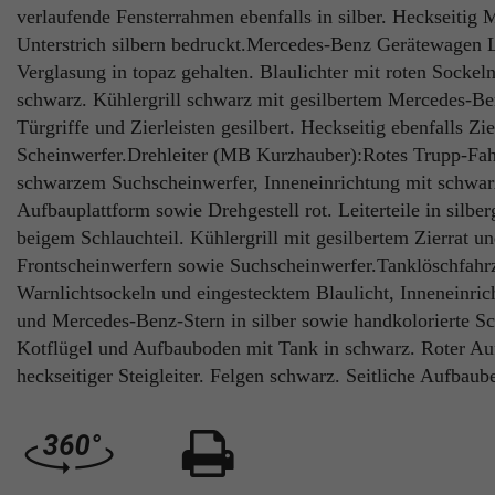
verlaufende Fensterrahmen ebenfalls in silber. Heckseiti
Unterstrich silbern bedruckt.Mercedes-Benz Gerätewagen L 
Verglasung in topaz gehalten. Blaulichter mit roten Sockeln
schwarz. Kühlergrill schwarz mit gesilbertem Mercedes-Ben
Türgriffe und Zierleisten gesilbert. Heckseitig ebenfalls Zi
Scheinwerfer.Drehleiter (MB Kurzhauber):Rotes Trupp-Fah
schwarzem Suchscheinwerfer, Inneneinrichtung mit schwar
Aufbauplattform sowie Drehgestell rot. Leiterteile in silb
beigem Schlauchteil. Kühlergrill mit gesilbertem Zierra
Frontscheinwerfern sowie Suchscheinwerfer.Tanklöschfahr
Warnlichtsockeln und eingestecktem Blaulicht, Inneneinrich
und Mercedes-Benz-Stern in silber sowie handkolorierte Sch
Kotflügel und Aufbauboden mit Tank in schwarz. Roter Aufba
heckseitiger Steigleiter. Felgen schwarz. Seitliche Aufba