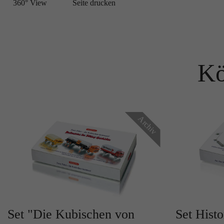
360° View
Seite drucken
Kö
Archiv
Set "Die Kubischen von
Set Histo