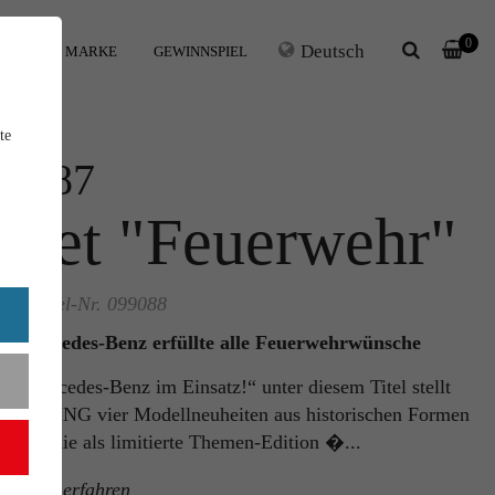
0
Deutsch
IHRE MARKE
GEWINNSPIEL
te
1:87
Set "Feuerwehr"
Artikel-Nr. 099088
Mercedes-Benz erfüllte alle Feuerwehrwünsche
„Mercedes-Benz im Einsatz!“ unter diesem Titel stellt
WIKING vier Modellneuheiten aus historischen Formen
vor, die als limitierte Themen-Edition �...
mehr erfahren