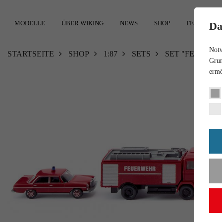
MODELLE
ÜBER WIKING
NEWS
SHOP
FEEDBACK
Da
Notw
STARTSEITE
SHOP
1:87
SETS
SET "FEUERW
Grun
ermö