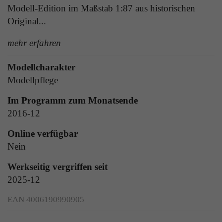
Zweck
Modell-Edition im Maßstab 1:87 aus historischen
Solange es gesetzt ist, werden bestimmte
Datenübertragungen unterbunden.
Original...
mehr erfahren
Modellcharakter
Modellpflege
Im Programm zum Monatsende
2016-12
Online verfügbar
Nein
Werkseitig vergriffen seit
2025-12
EAN 4006190990905