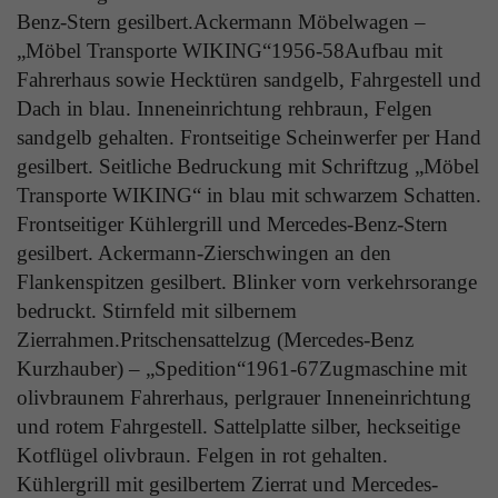
Laufzeit
1 Tag
Benz-Stern gesilbert.Ackermann Möbelwagen –
die Benutzer-ID als verschlüsselten Wert (sog.
„Möbel Transporte WIKING“1956-58Aufbau mit
"hash-Wert") zum entsprechenden
Zweck
Aktiviert die Anzeige von Bannern
Datenbankeintrag des Nutzers.
Fahrerhaus sowie Hecktüren sandgelb, Fahrgestell und
Dach in blau. Inneneinrichtung rehbraun, Felgen
sandgelb gehalten. Frontseitige Scheinwerfer per Hand
Name
_ga
gesilbert. Seitliche Bedruckung mit Schriftzug „Möbel
Name
PHPSESSID
Transporte WIKING“ in blau mit schwarzem Schatten.
Anbieter
Google Analytics
Anbieter
TYPO3
Frontseitiger Kühlergrill und Mercedes-Benz-Stern
Laufzeit
1 Jahr
gesilbert. Ackermann-Zierschwingen an den
Laufzeit
Ende der Sitzung
Flankenspitzen gesilbert. Blinker vorn verkehrsorange
Enthält eine zufallsgenerierte User-ID. Anhand
bedruckt. Stirnfeld mit silbernem
PHPs Standard Sitzungs Identifikation (nur für
dieser ID kann Google Analytics
Zweck
Administratoren relevant).
Zierrahmen.Pritschensattelzug (Mercedes-Benz
Zweck
wiederkehrende User auf dieser Website
wiedererkennen und die Daten von früheren
Kurzhauber) – „Spedition“1961-67Zugmaschine mit
Besuchen zusammenführen.
olivbraunem Fahrerhaus, perlgrauer Inneneinrichtung
und rotem Fahrgestell. Sattelplatte silber, heckseitige
Name
be_typo_user
Kotflügel olivbraun. Felgen in rot gehalten.
Anbieter
TYPO3
Kühlergrill mit gesilbertem Zierrat und Mercedes-
Name
_gid