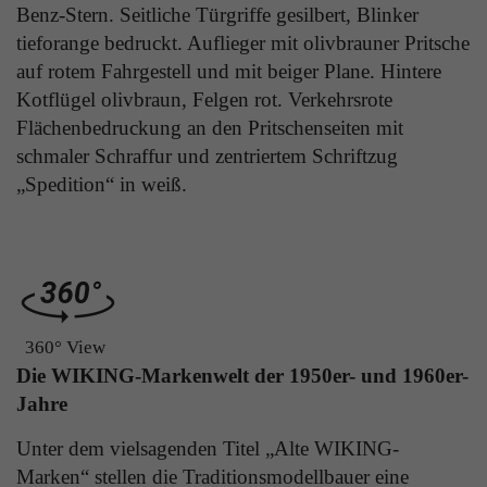
Benz-Stern. Seitliche Türgriffe gesilbert, Blinker
Laufzeit
Ende der Sitzung
Anbieter
Google Analytics
tieforange bedruckt. Auflieger mit olivbrauner Pritsche
auf rotem Fahrgestell und mit beiger Plane. Hintere
Dieser Cookie teilt der Webseite mit, ob ein
Laufzeit
24 Stunden
Kotflügel olivbraun, Felgen rot. Verkehrsrote
Zweck
Besucher im Typo3-Backend angemeldet ist und
die Rechte besitzt diese zu verwalten.
Flächenbedruckung an den Pritschenseiten mit
Enthält eine zufallsgenerierte User-ID. Anhand
dieser ID kann Google Analytics
schmaler Schraffur und zentriertem Schriftzug
Zweck
wiederkehrende User auf dieser Website
„Spedition“ in weiß.
wiedererkennen und die Daten von früheren
Name
cookie_optin
Besuchen zusammenführen.
Anbieter
Sgalinski
Laufzeit
1 Monat
Name
gat_gtag_UA
360° View
Speichert den Zustimmungsstatus des Benutzers
Anbieter
Google Analytics
Zweck
Die WIKING-Markenwelt der 1950er- und 1960er-
für Cookies auf der aktuellen Domäne.
Jahre
Laufzeit
1 Minute
Unter dem vielsagenden Titel „Alte WIKING-
Bestimmte Daten werden nur maximal einmal
Marken“ stellen die Traditionsmodellbauer eine
pro Minute an Google Analytics gesendet.