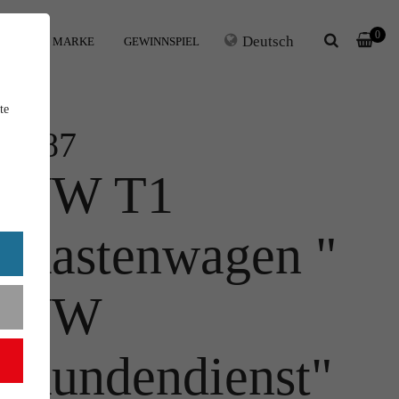
0
Deutsch
IHRE MARKE
GEWINNSPIEL
te
1:87
VW T1
Kastenwagen "
VW
Kundendienst"