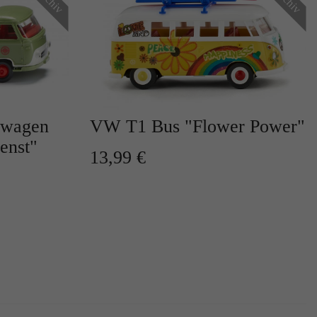
nwagen
VW T1 Bus "Flower Power"
r
enst"
13,99 €
te