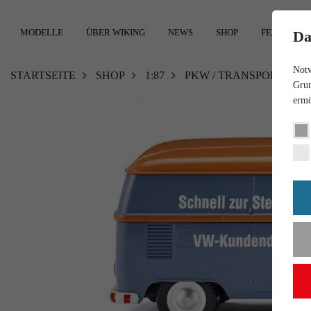
MODELLE
ÜBER WIKING
NEWS
SHOP
FEEDBACK
Da
Notw
STARTSEITE
SHOP
1:87
PKW / TRANSPORTER
Grun
ermö