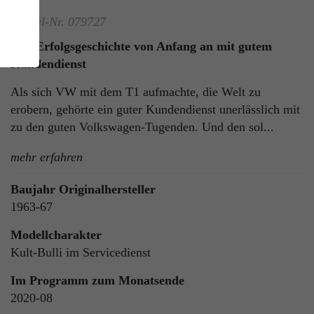
Artikel-Nr. 079727
VW-Erfolgsgeschichte von Anfang an mit gutem
Kundendienst
Als sich VW mit dem T1 aufmachte, die Welt zu
erobern, gehörte ein guter Kundendienst unerlässlich mit
zu den guten Volkswagen-Tugenden. Und den sol...
ie
mehr erfahren
n
Baujahr Originalhersteller
1963-67
Modellcharakter
ls
Kult-Bulli im Servicedienst
Im Programm zum Monatsende
2020-08