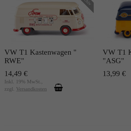
VW T1 Kastenwagen "
VW T1 K
RWE"
"ASG"
14,49 €
13,99 €
Inkl. 19% MwSt.
,
zzgl.
Versandkosten