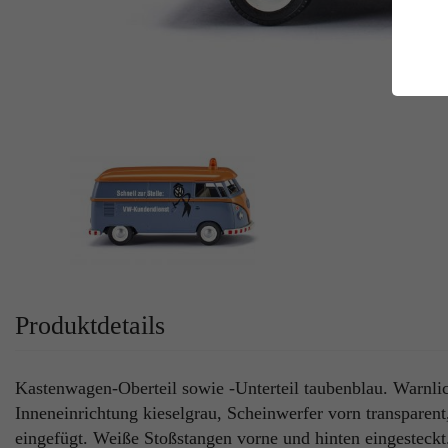
E
Es
Da
Co
M
Ma
Ab
Be
si
Co
Produktdetails
Kastenwagen-Oberteil sowie -Unterteil taubenblau. Warnlic
Inneneinrichtung kieselgrau, Scheinwerfer vorn transparent
eingefügt. Weiße Stoßstangen vorne und hinten eingesteck