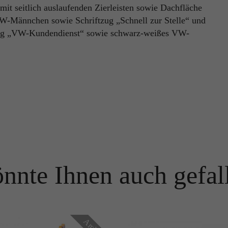
t seitlich auslaufenden Zierleisten sowie Dachfläche
Name
PHPSESSID
VW-Männchen sowie Schriftzug „Schnell zur Stelle“ und
Name
_ga
tzug „VW-Kundendienst“ sowie schwarz-weißes VW-
Anbieter
TYPO3
Anbieter
Google Analytics
Laufzeit
Ende der Sitzung
Laufzeit
1 Jahr
PHPs Standard Sitzungs Identifikation (nur für Administratoren
Zweck
relevant).
Enthält eine zufallsgenerierte User-ID. Anhand dieser ID kann
Google Analytics wiederkehrende User auf dieser Website
Zweck
wiedererkennen und die Daten von früheren Besuchen
zusammenführen.
Name
be_typo_user
Anbieter
TYPO3
nnte Ihnen auch gefal
Name
_gid
Laufzeit
Ende der Sitzung
Anbieter
Google Analytics
Dieser Cookie teilt der Webseite mit, ob ein Besucher im Typo3-
Zweck
Backend angemeldet ist und die Rechte besitzt diese zu verwalten.
Laufzeit
24 Stunden
Archiv