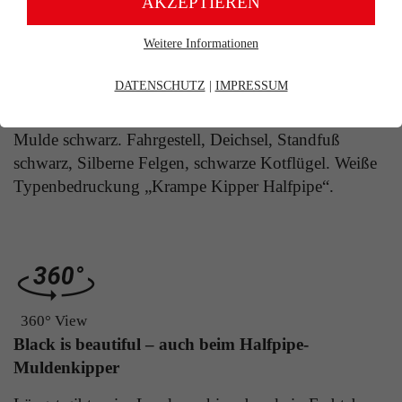
AKZEPTIEREN
Weitere Informationen
Erforderliche Cookies
Produktdetails
Essentielle Cookies werden für grundlegende Funktionen der
DATENSCHUTZ
|
IMPRESSUM
Webseite benötigt. Dadurch ist gewährleistet, dass die Webseite
einwandfrei funktioniert.
Mulde schwarz. Fahrgestell, Deichsel, Standfuß
Cookie-Informationen
Name
fe_typo_user
schwarz, Silberne Felgen, schwarze Kotflügel. Weiße
Typenbedruckung „Krampe Kipper Halfpipe“.
Anbieter
TYPO3
Marketing
Laufzeit
Ende der Sitzung
Marketing-Cookies werden verwendet, um Besuchern auf
Webseiten zu folgen. Die Absicht ist, Anzeigen zu zeigen, die
Dieser Cookie ist ein Standard-Session-Cookie
relevant und ansprechend für den einzelnen Benutzer sind und
daher wertvoller für Publisher und werbetreibende Drittparteien
von Typo3, dem Content Management System
sind.
dieser Webseite. Diese Basis-Cookies sind
360° View
unerlässlich, damit Ihr Besuch auf der Website
Cookie-Informationen
Name
sikuLasche%NR%
Black is beautiful – auch beim Halfpipe-
angenehm und flüssig wird: Sie ermöglichen es
Zweck
der Website, Sie zu erkennen und somit Ihre
Muldenkipper
Anbieter
Siku
Sitzung offen zu halten. Es speichert bei einem
Benutzer-Login für einen geschlossenen Bereich