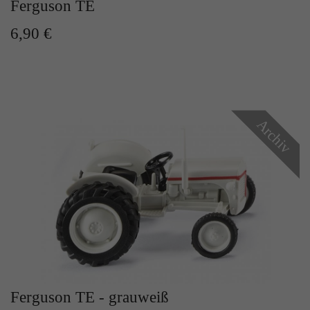
Ferguson TE
Zweck
Solange es gesetzt ist, werden bestimmte
Datenübertragungen unterbunden.
6,90 €
Archiv
Ferguson TE - grauweiß