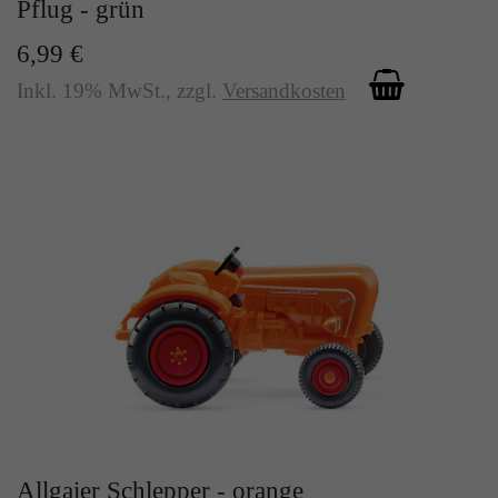
Pflug - grün
Zweck
Solange es gesetzt ist, werden bestimmte
Datenübertragungen unterbunden.
6,99 €
Inkl. 19% MwSt.
,
zzgl.
Versandkosten
Allgaier Schlepper - orange