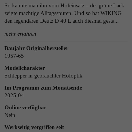
Laufzeit
1 Tag
So kannte man ihn vom Hofeinsatz – der grüne Lack
die Benutzer-ID als verschlüsselten Wert (sog.
zeigte mächtige Alltagsspuren. Und so hat WIKING
"hash-Wert") zum entsprechenden
Zweck
Aktiviert die Anzeige von Bannern
Datenbankeintrag des Nutzers.
den legendären Deutz D 40 L auch diesmal gesta...
mehr erfahren
Name
_ga
Name
PHPSESSID
Baujahr Originalhersteller
Anbieter
Google Analytics
1957-65
Anbieter
TYPO3
Laufzeit
1 Jahr
Modellcharakter
Laufzeit
Ende der Sitzung
Schlepper in gebrauchter Hofoptik
Enthält eine zufallsgenerierte User-ID. Anhand
PHPs Standard Sitzungs Identifikation (nur für
dieser ID kann Google Analytics
Zweck
Im Programm zum Monatsende
Administratoren relevant).
Zweck
wiederkehrende User auf dieser Website
2025-04
wiedererkennen und die Daten von früheren
Besuchen zusammenführen.
Online verfügbar
Nein
Name
be_typo_user
Werkseitig vergriffen seit
Anbieter
TYPO3
Name
_gid