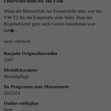
Feuerwehr-Bulli für alle Fälle
Laufzeit
1 Tag
die Benutzer-ID als verschlüsselten Wert (sog.
Wenn die Mannschaft zur Einsatzstelle eilte, war der
"hash-Wert") zum entsprechenden
Zweck
Aktiviert die Anzeige von Bannern
Datenbankeintrag des Nutzers.
VW T2 für die Feuerwehr erste Wahl. Dass die
Brandschützer gern auch Geräte mitnahmen und
daf�...
Name
_ga
Name
PHPSESSID
mehr erfahren
Anbieter
Google Analytics
Anbieter
TYPO3
Baujahr Originalhersteller
Laufzeit
1 Jahr
Laufzeit
Ende der Sitzung
1967
Enthält eine zufallsgenerierte User-ID. Anhand
Modellcharakter
PHPs Standard Sitzungs Identifikation (nur für
dieser ID kann Google Analytics
Zweck
Administratoren relevant).
Zweck
wiederkehrende User auf dieser Website
Modellpflege
wiedererkennen und die Daten von früheren
Im Programm zum Monatsende
Besuchen zusammenführen.
2015-04
Name
be_typo_user
Online verfügbar
Anbieter
TYPO3
Name
_gid
Nein