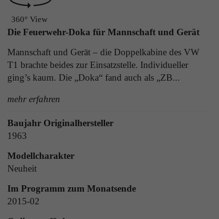
Laufzeit
1 Tag
die Benutzer-ID als verschlüsselten Wert (sog.
360° View
"hash-Wert") zum entsprechenden
Zweck
Aktiviert die Anzeige von Bannern
Die Feuerwehr-Doka für Mannschaft und Gerät
Datenbankeintrag des Nutzers.
Mannschaft und Gerät – die Doppelkabine des VW
T1 brachte beides zur Einsatzstelle. Individueller
Name
_ga
Name
PHPSESSID
ging’s kaum. Die „Doka“ fand auch als „ZB...
Anbieter
Google Analytics
Anbieter
TYPO3
mehr erfahren
Laufzeit
1 Jahr
Laufzeit
Ende der Sitzung
Baujahr Originalhersteller
Enthält eine zufallsgenerierte User-ID. Anhand
1963
PHPs Standard Sitzungs Identifikation (nur für
dieser ID kann Google Analytics
Zweck
Administratoren relevant).
Zweck
wiederkehrende User auf dieser Website
Modellcharakter
wiedererkennen und die Daten von früheren
Neuheit
Besuchen zusammenführen.
Im Programm zum Monatsende
Name
be_typo_user
2015-02
Anbieter
TYPO3
Name
_gid