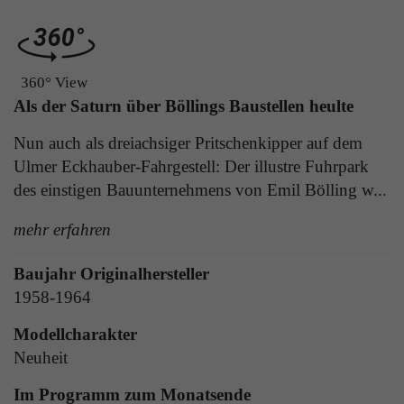
Laufzeit
1 Tag
die Benutzer-ID als verschlüsselten Wert (sog.
"hash-Wert") zum entsprechenden
Zweck
Aktiviert die Anzeige von Bannern
Datenbankeintrag des Nutzers.
360° View
Als der Saturn über Böllings Baustellen heulte
Name
_ga
Name
PHPSESSID
Nun auch als dreiachsiger Pritschenkipper auf dem
Anbieter
Google Analytics
Ulmer Eckhauber-Fahrgestell: Der illustre Fuhrpark
Anbieter
TYPO3
des einstigen Bauunternehmens von Emil Bölling w...
Laufzeit
1 Jahr
Laufzeit
Ende der Sitzung
mehr erfahren
Enthält eine zufallsgenerierte User-ID. Anhand
PHPs Standard Sitzungs Identifikation (nur für
dieser ID kann Google Analytics
Zweck
Baujahr Originalhersteller
Administratoren relevant).
Zweck
wiederkehrende User auf dieser Website
1958-1964
wiedererkennen und die Daten von früheren
Besuchen zusammenführen.
Modellcharakter
Name
be_typo_user
Neuheit
Anbieter
TYPO3
Im Programm zum Monatsende
Name
_gid